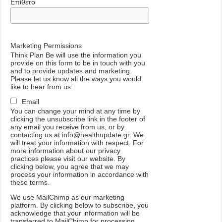
Επίθετο
Marketing Permissions
Think Plan Be will use the information you
provide on this form to be in touch with you
and to provide updates and marketing.
Please let us know all the ways you would
like to hear from us:
Email
You can change your mind at any time by
clicking the unsubscribe link in the footer of
any email you receive from us, or by
contacting us at info@healthupdate.gr. We
will treat your information with respect. For
more information about our privacy
practices please visit our website. By
clicking below, you agree that we may
process your information in accordance with
these terms.
We
use
MailChimp
as
our
marketing
platform
.
By
clicking
below
to
subscribe
,
you
acknowledge
that
your
information
will
be
transferred
to
MailChimp
for
processing
.