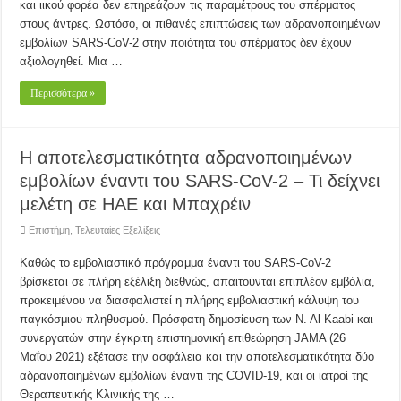
και ιικού φορέα δεν επηρεάζουν τις παραμέτρους του σπέρματος
στους άντρες. Ωστόσο, οι πιθανές επιπτώσεις των αδρανοποιημένων
εμβολίων SARS-CoV-2 στην ποιότητα του σπέρματος δεν έχουν
αξιολογηθεί. Μια …
Περισσότερα »
Η αποτελεσματικότητα αδρανοποιημένων
εμβολίων έναντι του SARS-CoV-2 – Τι δείχνει
μελέτη σε ΗΑΕ και Μπαχρέιν
Επιστήμη
,
Τελευταίες Εξελίξεις
Καθώς το εμβολιαστικό πρόγραμμα έναντι του SARS-CoV-2
βρίσκεται σε πλήρη εξέλιξη διεθνώς, απαιτούνται επιπλέον εμβόλια,
προκειμένου να διασφαλιστεί η πλήρης εμβολιαστική κάλυψη του
παγκόσμιου πληθυσμού. Πρόσφατη δημοσίευση των N. Al Kaabi και
συνεργατών στην έγκριτη επιστημονική επιθεώρηση JAMA (26
Μαΐου 2021) εξέτασε την ασφάλεια και την αποτελεσματικότητα δύο
αδρανοποιημένων εμβολίων έναντι της COVID-19, και οι ιατροί της
Θεραπευτικής Κλινικής της …