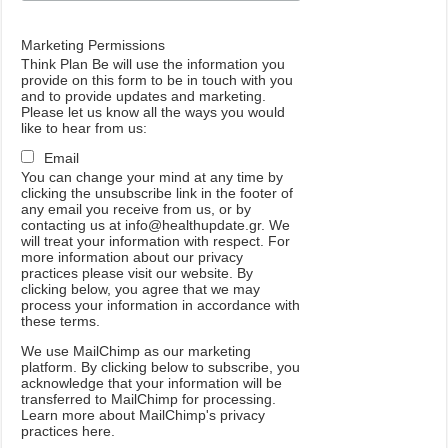
Marketing Permissions
Think Plan Be will use the information you
provide on this form to be in touch with you
and to provide updates and marketing.
Please let us know all the ways you would
like to hear from us:
Email
You can change your mind at any time by
clicking the unsubscribe link in the footer of
any email you receive from us, or by
contacting us at info@healthupdate.gr. We
will treat your information with respect. For
more information about our privacy
practices please visit our website. By
clicking below, you agree that we may
process your information in accordance with
these terms.
We
use
MailChimp
as
our
marketing
platform
.
By
clicking
below
to
subscribe
,
you
acknowledge
that
your
information
will
be
transferred
to
MailChimp
for
processing
.
Learn
more
about
MailChimp
'
s
privacy
practices
here
.