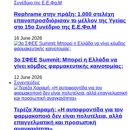
Rephrame στην πράξη: 1.000 στελέχη
επαναπροσδιόρισαν το μέλλον της Υγείας
στο 15ο Συνέδριο της Ε.Ε.Φα.Μ
16 June 2026
3ο ΣΦΕΕ Summit: Μπορεί η Ελλάδα να
γίνει κόμβος φαρμακευτικής καινοτομίας;
12 June 2026
Συνεντεύξεις
Τερέζα Χαραμή: «Η αυτοφροντίδα για τον
φαρμακοποιό δεν είναι πολυτέλεια, αλλά
επαγγελματική και προσωπική
αναγκαιότητα»