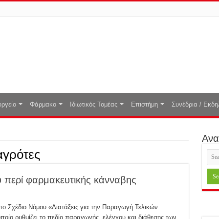
ργείο
Φάρμακο
Ιδιωτικός Τομέας
Επιστήμη
Συνέδρια / Εκδη
Ανα
αγρότες
υ περί φαρμακευτικής κάνναβης
το Σχέδιο Νόμου «Διατάξεις για την Παραγωγή Τελικών
οίο ρυθμίζει το πεδίο παραγωγής, ελέγχου και διάθεσης των