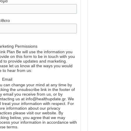
νομα
ίθετο
rketing Permissions
ink Plan Be will use the information you
ovide on this form to be in touch with you
d to provide updates and marketing.
ease let us know all the ways you would
ke to hear from us:
Email
u can change your mind at any time by
icking the unsubscribe link in the footer of
y email you receive from us, or by
ntacting us at info@healthupdate.gr. We
ll treat your information with respect. For
re information about our privacy
actices please visit our website. By
icking below, you agree that we may
ocess your information in accordance with
ese terms.