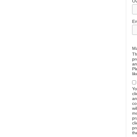
Ό
Επ
Ma
Th
pr
an
Pl
li
Yo
cl
an
co
wi
mo
pr
cl
pr
th