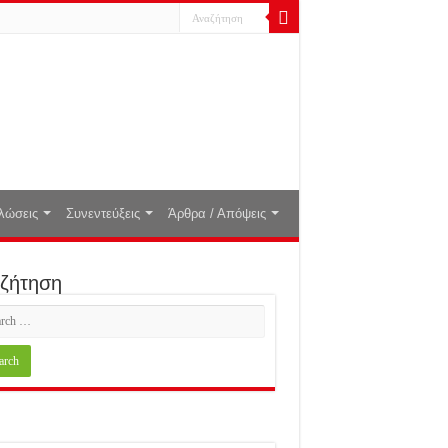
λώσεις
Συνεντεύξεις
Άρθρα / Απόψεις
ζήτηση