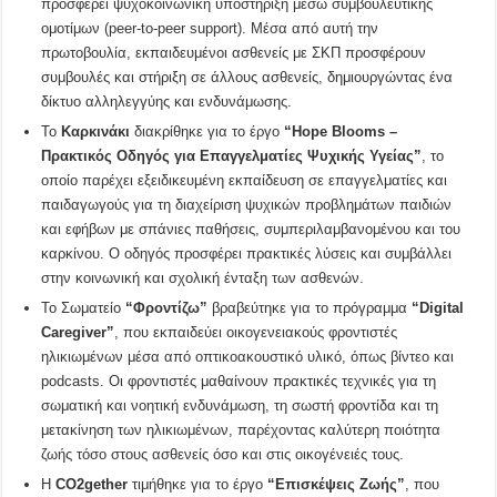
προσφέρει ψυχοκοινωνική υποστήριξη μέσω συμβουλευτικής
ομοτίμων (peer-to-peer support). Μέσα από αυτή την
πρωτοβουλία, εκπαιδευμένοι ασθενείς με ΣΚΠ προσφέρουν
συμβουλές και στήριξη σε άλλους ασθενείς, δημιουργώντας ένα
δίκτυο αλληλεγγύης και ενδυνάμωσης.
Το
Καρκινάκι
διακρίθηκε για το έργο
“Hope Blooms –
Πρακτικός Οδηγός για Επαγγελματίες Ψυχικής Υγείας”
, το
οποίο παρέχει εξειδικευμένη εκπαίδευση σε επαγγελματίες και
παιδαγωγούς για τη διαχείριση ψυχικών προβλημάτων παιδιών
και εφήβων με σπάνιες παθήσεις, συμπεριλαμβανομένου και του
καρκίνου. Ο οδηγός προσφέρει πρακτικές λύσεις και συμβάλλει
στην κοινωνική και σχολική ένταξη των ασθενών.
Το Σωματείο
“Φροντίζω”
βραβεύτηκε για το πρόγραμμα
“Digital
Caregiver”
, που εκπαιδεύει οικογενειακούς φροντιστές
ηλικιωμένων μέσα από οπτικοακουστικό υλικό, όπως βίντεο και
podcasts. Οι φροντιστές μαθαίνουν πρακτικές τεχνικές για τη
σωματική και νοητική ενδυνάμωση, τη σωστή φροντίδα και τη
μετακίνηση των ηλικιωμένων, παρέχοντας καλύτερη ποιότητα
ζωής τόσο στους ασθενείς όσο και στις οικογένειές τους.
Η
CO2gether
τιμήθηκε για το έργο
“Επισκέψεις Ζωής”
, που