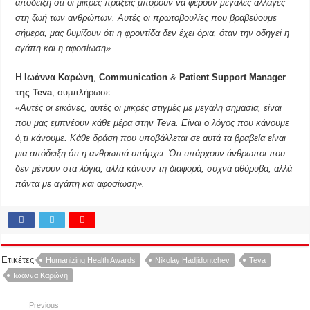
απόδειξη ότι οι μικρές πράξεις μπορούν να φέρουν μεγάλες αλλαγές
στη ζωή των ανθρώπων. Αυτές οι πρωτοβουλίες που βραβεύουμε
σήμερα, μας θυμίζουν ότι η φροντίδα δεν έχει όρια, όταν την οδηγεί η
αγάπη και η αφοσίωση».
Η
Ιωάννα Καρώνη
,
Communication
&
Patient Support Manager
της Teva
, συμπλήρωσε:
«Αυτές οι εικόνες, αυτές οι μικρές στιγμές με μεγάλη σημασία, είναι
που μας εμπνέουν κάθε μέρα στην Teva. Είναι ο λόγος που κάνουμε
ό,τι κάνουμε. Κάθε δράση που υποβάλλεται σε αυτά τα βραβεία είναι
μια απόδειξη ότι η ανθρωπιά υπάρχει. Ότι υπάρχουν άνθρωποι που
δεν μένουν στα λόγια, αλλά κάνουν τη διαφορά, συχνά αθόρυβα, αλλά
πάντα με αγάπη και αφοσίωση».
Ετικέτες
Humanizing Health Awards
Nikolay Hadjidontchev
Teva
Ιωάννα Καρώνη
Previous