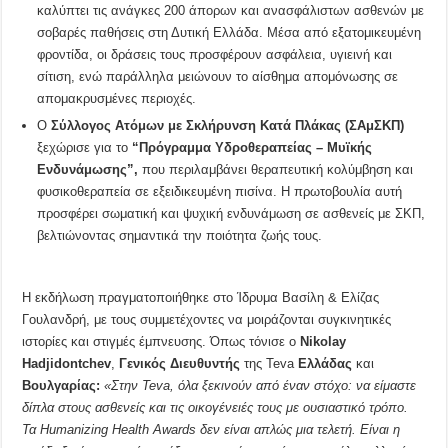
καλύπτει τις ανάγκες 200 άπορων και ανασφάλιστων ασθενών με
σοβαρές παθήσεις στη Δυτική Ελλάδα. Μέσα από εξατομικευμένη
φροντίδα, οι δράσεις τους προσφέρουν ασφάλεια, υγιεινή και
σίτιση, ενώ παράλληλα μειώνουν το αίσθημα απομόνωσης σε
απομακρυσμένες περιοχές.
Ο
Σύλλογος Ατόμων με Σκλήρυνση Κατά Πλάκας (ΣΑμΣΚΠ)
ξεχώρισε για το
“Πρόγραμμα Υδροθεραπείας – Μυϊκής
Ενδυνάμωσης”,
που περιλαμβάνει θεραπευτική κολύμβηση και
φυσικοθεραπεία σε εξειδικευμένη πισίνα. Η πρωτοβουλία αυτή
προσφέρει σωματική και ψυχική ενδυνάμωση σε ασθενείς με ΣΚΠ,
βελτιώνοντας σημαντικά την ποιότητα ζωής τους.
Η εκδήλωση πραγματοποιήθηκε στο Ίδρυμα Βασίλη & Ελίζας
Γουλανδρή, με τους συμμετέχοντες να μοιράζονται συγκινητικές
ιστορίες και στιγμές έμπνευσης. Όπως τόνισε ο
Nikolay
Hadjidontchev
,
Γενικός Διευθυντής
της Teva
Ελλάδας
και
Βουλγαρίας:
«Στην Teva, όλα ξεκινούν από έναν στόχο: να είμαστε
δίπλα στους ασθενείς και τις οικογένειές τους με ουσιαστικό τρόπο.
Τα Humanizing Health Awards δεν είναι απλώς μια τελετή. Είναι η