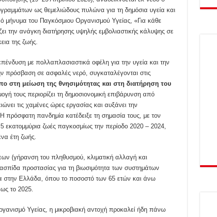
ογραμμάτων ως θεμελιώδους πυλώνα για τη δημόσια υγεία και
ό μήνυμα του Παγκόσμιου Οργανισμού Υγείας, «Για κάθε
ίζει την ανάγκη διατήρησης υψηλής εμβολιαστικής κάλυψης σε
κεια της ζωής.
πένδυση με πολλαπλασιαστικά οφέλη για την υγεία και την
ην πρόσβαση σε ασφαλές νερό, συγκαταλέγονται στις
πο στη μείωση της θνησιμότητας και στη διατήρηση του
ογή τους περιορίζει τη δημοσιονομική επιβάρυνση από
νει τις χαμένες ώρες εργασίας και αυξάνει την
Η πρόσφατη πανδημία κατέδειξε τη σημασία τους, με τον
5 εκατομμύρια ζωές παγκοσμίως την περίοδο 2020 – 2024,
ένα έτη ζωής.
ων (γήρανση του πληθυσμού, κλιματική αλλαγή και
 ασπίδα προστασίας για τη βιωσιμότητα των συστημάτων
ερα στην Ελλάδα, όπου το ποσοστό των 65 ετών και άνω
ως το 2025.
γανισμό Υγείας, η μικροβιακή αντοχή προκαλεί ήδη πάνω