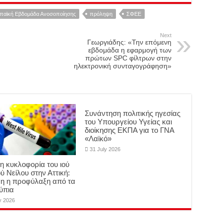
αϊκή Εβδομάδα Ανοσοποίησης
πρόληψη
ΣΦΕΕ
Next
Γεωργιάδης: «Την επόμενη
εβδομάδα η εφαρμογή των
πρώτων SPC φίλτρων στην
ηλεκτρονική συνταγογράφηση»
Συνάντηση πολιτικής ηγεσίας
του Υπουργείου Υγείας και
διοίκησης ΕΚΠΑ για το ΓΝΑ
«Λαϊκό»
31 July 2026
η κυκλοφορία του ιού
ύ Νείλου στην Αττική:
μη η προφύλαξη από τα
ύπια
y 2026