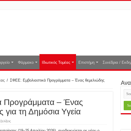
ργείο
Φάρμακο
Ιδιωτικός Τομέας
Επιστήμη
Συνέδρια / Εκδη
έας
/
ΣΦΕΕ: Εμβολιαστικά Προγράμματα – Ένας θεμελιώδης
Ανα
ά Προγράμματα – Ένας
 για τη Δημόσια Υγεία
ξελίξεις
οίησης (19–25 Απριλίου 2026), αναδεικνύεται εκ νέου ο