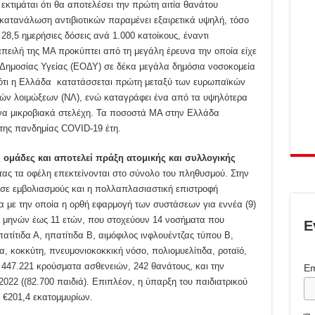
εκτιμάται ότι θα αποτελέσει την πρώτη αιτία θανάτου
κατανάλωση αντιβιοτικών παραμένει εξαιρετικά υψηλή, τόσο
28,5 ημερήσιες δόσεις ανά 1.000 κατοίκους, έναντι
απειλή της ΜΑ προκύπτει από τη μεγάλη έρευνα την οποία είχε
 Δημοσίας Υγείας (ΕΟΔΥ) σε δέκα μεγάλα δημόσια νοσοκομεία
 ότι η Ελλάδα κατατάσσεται πρώτη μεταξύ των ευρωπαϊκών
ν λοιμώξεων (ΝΛ), ενώ καταγράφει ένα από τα υψηλότερα
α μικροβιακά στελέχη. Τα ποσοστά ΜΑ στην Ελλάδα
της πανδημίας COVID-19 έτη.
 ομάδες και αποτελεί πράξη ατομικής και συλλογικής
τας τα οφέλη επεκτείνονται στο σύνολο του πληθυσμού. Στην
 σε εμβολιασμούς και η πολλαπλασιαστική επιστροφή
α με την οποία η ορθή εφαρμογή των συστάσεων για εννέα (9)
 2 μηνών έως 11 ετών, που στοχεύουν 14 νοσήματα που
Ε
ατίτιδα Α, ηπατίτιδα Β, αιμόφιλος ινφλουέντζας τύπου Β,
α, κοκκύτη, πνευμονιοκοκκική νόσο, πολιομυελίτιδα, ροταϊό,
 447.221 κρούσματα ασθενειών, 242 θανάτους, και την
Em
022 ((82.700 παιδιά). Επιπλέον, η ύπαρξη του παιδιατρικού
 €201,4 εκατομμυρίων.