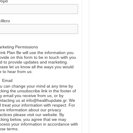
νομα
ίθετο
rketing Permissions
ink Plan Be will use the information you
ovide on this form to be in touch with you
d to provide updates and marketing.
ease let us know all the ways you would
ke to hear from us:
Email
u can change your mind at any time by
icking the unsubscribe link in the footer of
y email you receive from us, or by
ntacting us at info@healthupdate.gr. We
ll treat your information with respect. For
re information about our privacy
actices please visit our website. By
icking below, you agree that we may
ocess your information in accordance with
ese terms.