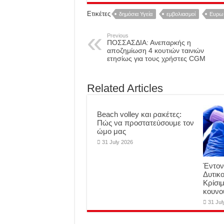
Ετικέτες
δημόσια Υγεία
εμβολιασμοί
Ευρωπ
Previous
ΠΟΣΣΑΣΔΙΑ: Ανεπαρκής η
αποζημίωση 4 κουτιών ταινιών
ετησίως για τους χρήστες CGM
Related Articles
Beach volley και ρακέτες:
Πώς να προστατεύσουμε τον
ώμο μας
31 July 2026
Έντον
Δυτικο
Κρίσι
κουνο
31 Jul