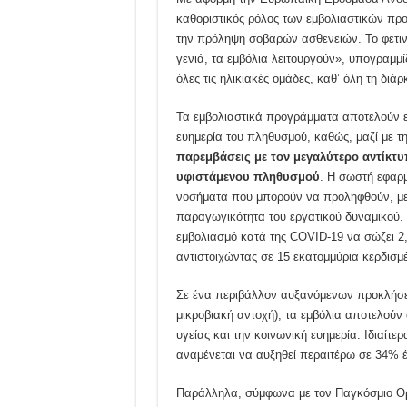
καθοριστικός ρόλος των εμβολιαστικών πρ
την πρόληψη σοβαρών ασθενειών. Το φετιν
γενιά, τα εμβόλια λειτουργούν», υπογραμμ
όλες τις ηλικιακές ομάδες, καθ’ όλη τη διάρ
Τα εμβολιαστικά προγράμματα αποτελούν ε
ευημερία του πληθυσμού, καθώς, μαζί με τ
παρεμβάσεις με τον μεγαλύτερο αντίκτυ
υφιστάμενου
πληθυσμού
. Η σωστή εφαρμ
νοσήματα που μπορούν να προληφθούν, μειώ
παραγωγικότητα του εργατικού δυναμικού. 
εμβολιασμό κατά της COVID-19 να σώζει 2,
αντιστοιχώντας σε 15 εκατομμύρια κερδισμ
Σε ένα περιβάλλον αυξανόμενων προκλήσε
μικροβιακή αντοχή), τα εμβόλια αποτελούν
υγείας και την κοινωνική ευημερία. Ιδιαίτ
αναμένεται να αυξηθεί περαιτέρω σε 34% έ
Παράλληλα, σύμφωνα με τον Παγκόσμιο Ορ