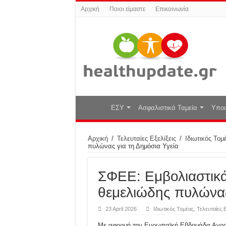
Αρχική
Ποιοι είμαστε
Επικοινωνία
ΕΣΥ
Ασφαλιστικά Ταμεία
Υπου
Αρχική
/
Τελευταίες Εξελίξεις
/
Ιδιωτικός Τομ
πυλώνας για τη Δημόσια Υγεία
ΣΦΕΕ: Εμβολιαστικ
θεμελιώδης πυλώνας
23 April 2026
Ιδιωτικός Τομέας
,
Τελευταίες Ε
Με αφορμή την Ευρωπαϊκή Εβδομάδα Ανοσοπ