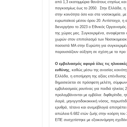
από 1,3 εκατομμύρια θανάτους ετησίως και 
παγκοσμίως έως το 2050. Στην Ελλάδα, η 
στην κοινότητα όσο και στα νοσοκομεία, με 
ευρωπαϊκού μέσου όρου 20. Αντίστοιχα, η 
διενεργήσει το 2023 ο Εθνικός Οργανισμός
της χώρας μας. Συγκεκριμένα, αναφέρεται
χωρών στον επιπολασμό των Νοσοκομειακώ
ποσοστά ΜΑ στην Ευρώπη για συγκεκριμέν
παρουσιάζουν αύξηση σε σχέση με τα προ 
Ο εμβολιασμός αφορά όλες τις ηλικιακές
ευθύνης
, καθώς μέσω της ανοσίας κοινότη
Ελλάδα, η αποτίμηση της αξίας επένδυσης
δημοσιεύεται σε πρόσφατη μελέτη, σύμφων
εμβολιασμούς ρουτίνας για παιδιά ηλικίας
προλαμβάνονται με εμβόλια: διφθερίτιδα, ηπ
ιλαρά, μηνιγγιτιδοκοκκική νόσος, παρωτίτιδ
ερυθρά, τέτανο και ανεμοβλογιά αποτρέπει
απώλεια 6.682 ετών ζωής στην κοόρτη του 2
ΕΠΕ συσχετίστηκε με εξοικονόμηση σχεδόν