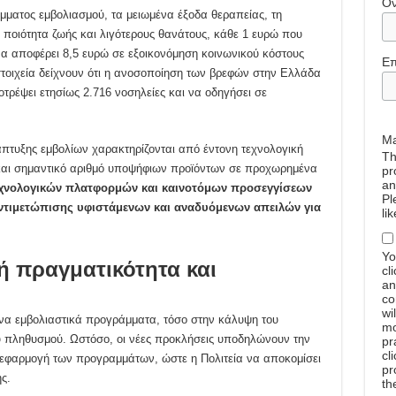
Ό
ματος εμβολιασμού, τα μειωμένα έξοδα θεραπείας, τη
 ποιότητα ζωής και λιγότερους θανάτους, κάθε 1 ευρώ που
α αποφέρει 8,5 ευρώ σε εξοικονόμηση κοινωνικού κόστους
Επ
οιχεία δείχνουν ότι η ανοσοποίηση των βρεφών στην Ελλάδα
τρέψει ετησίως 2.716 νοσηλείες και να οδηγήσει σε
Ma
νάπτυξης εμβολίων χαρακτηρίζονται από έντονη τεχνολογική
Th
και σημαντικό αριθμό υποψήφιων προϊόντων σε προχωρημένα
pr
an
εχνολογικών πλατφορμών και καινοτόμων προσεγγίσεων
Pl
αντιμετώπισης υφιστάμενων και αναδυόμενων απειλών για
li
Yo
ή πραγματικότητα και
cl
an
co
wi
ονα εμβολιαστικά προγράμματα, τόσο στην κάλυψη του
mo
ου πληθυσμού. Ωστόσο, οι νέες προκλήσεις υποδηλώνουν την
pr
cl
 εφαρμογή των προγραμμάτων, ώστε η Πολιτεία να αποκομίσει
pr
ς.
th