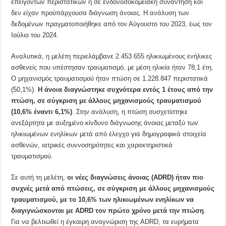
επειγόντων περιστατικών ή σε ενδονοσοκομειακή συνάντηση και
δεν είχαν προϋπάρχουσα διάγνωση άνοιας. Η ανάλυση των
δεδομένων πραγματοποιήθηκε από τον Αύγουστο του 2023, έως τον
Ιούλιο του 2024.
Αναλυτικά, η μελέτη περιελάμβανε 2.453.655 ηλικιωμένους ενήλικες
ασθενείς που υπέστησαν τραυματισμό, με μέση ηλικία ήταν 78,1 έτη.
Ο μηχανισμός τραυματισμού ήταν πτώση σε 1.228.847 περιστατικά
(50,1%).
Η άνοια διαγνώστηκε συχνότερα εντός 1 έτους από την
πτώση, σε σύγκριση με άλλους μηχανισμούς τραυματισμού
(10,6% έναντι 6,1%)
. Στην ανάλυση, η πτώση συσχετίστηκε
ανεξάρτητα με αυξημένο κίνδυνο διάγνωσης άνοιας μεταξύ των
ηλικιωμένων ενηλίκων μετά από έλεγχο για δημογραφικά στοιχεία
ασθενών, ιατρικές συννοσηρότητες και χαρακτηριστικά
τραυματισμού.
Σε αυτή τη μελέτη,
οι νέες διαγνώσεις άνοιας (
ADRD
) ήταν πιο
συχνές μετά από πτώσεις, σε σύγκριση με άλλους μηχανισμούς
τραυματισμού, με το 10,6% των ηλικιωμένων ενηλίκων να
διαγιγνώσκονται με ADRD τον πρώτο χρόνο μετά την πτώση
.
Για να βελτιωθεί η έγκαιρη αναγνώριση της ADRD, τα ευρήματα