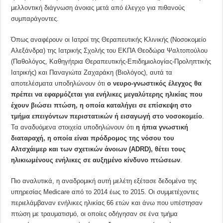
μελλοντική διάγνωση άνοιας μετά από έλεγχο για πιθανούς
συμπαράγοντες.
Όπως αναφέρουν οι Ιατροί της Θεραπευτικής Κλινικής (Νοσοκομείο
Αλεξάνδρα) της Ιατρικής Σχολής του ΕΚΠΑ Θεοδώρα Ψαλτοπούλου
(Παθολόγος, Καθηγήτρια Θεραπευτικής-Επιδημιολογίας-Προληπτικής
Ιατρικής) και Παναγιώτα Ζαχαράκη (Βιολόγος), αυτά τα
αποτελέσματα υποδηλώνουν ότι
ο νευρο-γνωστικός έλεγχος θα
πρέπει να εφαρμόζεται για ενήλικες μεγαλύτερης ηλικίας που
έχουν βιώσει πτώση, η οποία καταλήγει σε επίσκεψη στο
τμήμα επειγόντων περιστατικών ή εισαγωγή στο νοσοκομείο
.
Τα αναδυόμενα στοιχεία υποδηλώνουν ότι
η ήπια γνωστική
διαταραχή, η οποία είναι πρόδρομος της νόσου του
Αλτσχάιμερ και των σχετικών άνοιων (ADRD), θέτει τους
ηλικιωμένους ενήλικες σε αυξημένο κίνδυνο πτώσεων
.
Πιο αναλυτικά, η αναδρομική αυτή μελέτη εξέτασε δεδομένα της
υπηρεσίας Medicare από το 2014 έως το 2015. Οι συμμετέχοντες
περιελάμβαναν ενήλικες ηλικίας 66 ετών και άνω που υπέστησαν
πτώση με τραυματισμό, οι οποίες οδήγησαν σε ένα τμήμα