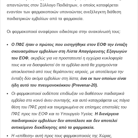
απαντώντας στον Σύλλογο Παιδιάτρων, ο οποίος καταφέρεται
εναντίον των φαρμακοποιών υπονοώντας ανεξέλεγκτη διάθεση
παιδιατρικών εμβολίων από τα φαρμακεία.
Οι φαρμακοποιοί αναφέρουν ειδικότερα στην ανακοίνωσή τους:
Ο ΠΦΣ ήταν ο πρώτος που εισηγήθηκε στον ΕΟΦ την ένταξη
σκευασμάτων εμβολίων στη Λίστα Απαγόρευσης Εξαγωγών
του ΕΟΦ
, ακριβώς για να προστατευτεί η εγχώρια κυκλοφορία
τους και να διασφαλιστεί ότι τα εμβόλια αυτά θα χορηγούνται
αποκλειστικά από τους θεράποντες ιατρούς, με αποτέλεσμα την
ένταξη δύο ακόμα εμβολίων στη λίστα,
ένα εκ των οποίων είναι
ήδη αυτό του πνευμονοκόκκου (Prevenar-20).
Οι φαρμακοποιοί ουδέποτε επιδίωξαν να διαθέσουν παιδιατρικά
εμβόλια στο κοινό άνευ συνταγής, και αυτό καταγράφεται ως πάγια
θέση του ΠΦΣ ρητά και τεκμηριωμένα σε επίσημες επιστολές του
ΠΦΣ προς τον ΕΟΦ και το Υπουργείο Υγείας.
Η διενέργεια
παιδιατρικών εμβολίων δεν αποτέλεσε και δεν αποτελεί
αντικείμενο διεκδίκησης από τα φαρμακεία.
Η «επίθεση» αυτή προς τους φαρμακοποιούς της Χώρας,