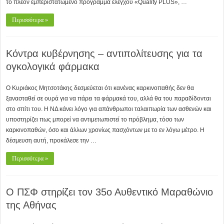
το πλέον εμπεριστατωμένο πρόγραμμα ελέγχου «Quality PLUS», …
Περισσότερα »
Κόντρα κυβέρνησης – αντιπολίτευσης για τα
ογκολογικά φάρμακα
Ο Κυριάκος Μητσοτάκης δεσμεύεται ότι κανένας καρκινοπαθής δεν θα
ξανασταθεί σε ουρά για να πάρει τα φάρμακά του, αλλά θα του παραδίδονται
στο σπίτι του. Η ΝΔ κάνει λόγο για απάνθρωποι ταλαιπωρία των ασθενών και
υποστηρίζει πως μπορεί να αντιμετωπιστεί το πρόβλημα, τόσο των
καρκινοπαθών, όσο και άλλων χρονίως πασχόντων με το εν λόγω μέτρο. Η
δέσμευση αυτή, προκάλεσε την …
Περισσότερα »
Ο ΠΣΦ στηρίζει τον 35ο Αυθεντικό Μαραθώνιο
της Αθήνας