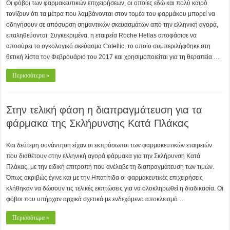
Οι φόβοι των φαρμακευτικών επιχειρήσεων, οι οποίες εδώ και πολύ καιρό
τονίζουν ότι τα μέτρα που λαμβάνονται στον τομέα του φαρμάκου μπορεί να
οδηγήσουν σε απόσυρση σημαντικών σκευασμάτων από την ελληνική αγορά,
επαληθεύονται. Συγκεκριμένα, η εταιρεία Roche Hellas αποφάσισε να
αποσύρει το ογκολογικό σκεύασμα Cotellic, το οποίο συμπεριλήφθηκε στη
θετική λίστα τον Φεβρουάριο του 2017 και χρησιμοποιείται για τη θεραπεία …
Περισσότερα »
Στην τελική φάση η διαπραγμάτευση για τα
φάρμακα της Σκλήρυνσης Κατά Πλάκας
Και δεύτερη συνάντηση είχαν οι εκπρόσωποι των φαρμακευτικών εταιρειών
που διαθέτουν στην ελληνική αγορά φάρμακα για την Σκλήρυνση Κατά
Πλάκας, με την ειδική επιτροπή που ανέλαβε τη διαπραγμάτευση των τιμών.
Όπως ακριβώς έγινε και με την Ηπατίτιδα οι φαρμακευτικές επιχειρήσεις
κλήθηκαν να δώσουν τις τελικές εκπτώσεις για να ολοκληρωθεί η διαδικασία. Οι
φόβοι που υπήρχαν αρχικά σχετικά με ενδεχόμενο αποκλεισμό …
Περισσότερα »