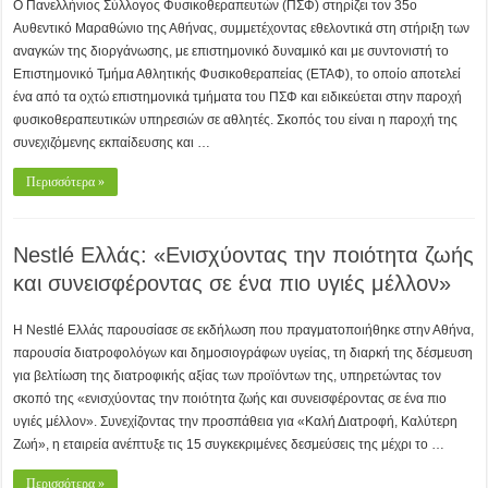
Ο Πανελλήνιος Σύλλογος Φυσικοθεραπευτών (ΠΣΦ) στηρίζει τον 35ο
Αυθεντικό Μαραθώνιο της Αθήνας, συμμετέχοντας εθελοντικά στη στήριξη των
αναγκών της διοργάνωσης, με επιστημονικό δυναμικό και με συντονιστή το
Επιστημονικό Τμήμα Αθλητικής Φυσικοθεραπείας (ΕΤΑΦ), το οποίο αποτελεί
ένα από τα οχτώ επιστημονικά τμήματα του ΠΣΦ και ειδικεύεται στην παροχή
φυσικοθεραπευτικών υπηρεσιών σε αθλητές. Σκοπός του είναι η παροχή της
συνεχιζόμενης εκπαίδευσης και …
Περισσότερα »
Nestlé Ελλάς: «Ενισχύοντας την ποιότητα ζωής
και συνεισφέροντας σε ένα πιο υγιές μέλλον»
Η Nestlé Ελλάς παρουσίασε σε εκδήλωση που πραγματοποιήθηκε στην Αθήνα,
παρουσία διατροφολόγων και δημοσιογράφων υγείας, τη διαρκή της δέσμευση
για βελτίωση της διατροφικής αξίας των προϊόντων της, υπηρετώντας τον
σκοπό της «ενισχύοντας την ποιότητα ζωής και συνεισφέροντας σε ένα πιο
υγιές μέλλον». Συνεχίζοντας την προσπάθεια για «Καλή Διατροφή, Καλύτερη
Ζωή», η εταιρεία ανέπτυξε τις 15 συγκεκριμένες δεσμεύσεις της μέχρι το …
Περισσότερα »