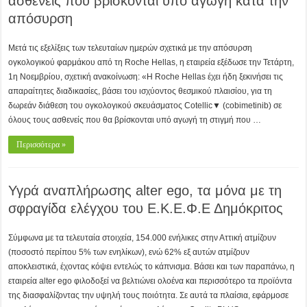
ασθενείς που βρίσκονται υπό αγωγή κατά την
απόσυρση
Mετά τις εξελίξεις των τελευταίων ημερών σχετικά με την απόσυρση
ογκολογικού φαρμάκου από τη Roche Hellas, η εταιρεία εξέδωσε την Τετάρτη,
1η Νοεμβρίου, σχετική ανακοίνωση: «H Roche Hellas έχει ήδη ξεκινήσει τις
απαραίτητες διαδικασίες, βάσει του ισχύοντος θεσμικού πλαισίου, για τη
δωρεάν διάθεση του ογκολογικού σκευάσματος Cotellic▼ (cobimetinib) σε
όλους τους ασθενείς που θα βρίσκονται υπό αγωγή τη στιγμή που …
Περισσότερα »
Υγρά αναπλήρωσης alter ego, τα μόνα με τη
σφραγίδα ελέγχου του Ε.Κ.Ε.Φ.Ε Δημόκριτος
Σύμφωνα με τα τελευταία στοιχεία, 154.000 ενήλικες στην Αττική ατμίζουν
(ποσοστό περίπου 5% των ενηλίκων), ενώ 62% εξ αυτών ατμίζουν
αποκλειστικά, έχοντας κόψει εντελώς το κάπνισμα. Βάσει και των παραπάνω, η
εταιρεία alter ego φιλοδοξεί να βελτιώνει ολοένα και περισσότερο τα προϊόντα
της διασφαλίζοντας την υψηλή τους ποιότητα. Σε αυτά τα πλαίσια, εφάρμοσε