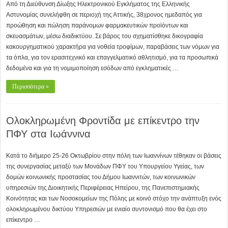
Από τη Διεύθυνση Δίωξης Ηλεκτρονικού Εγκλήματος της Ελληνικής
Αστυνομίας συνελήφθη σε περιοχή της Αττικής, 38χρονος ημεδαπός για
προώθηση και πώληση παράνομων φαρμακευτικών προϊόντων και
σκευασμάτων, μέσω διαδικτύου. Σε βάρος του σχηματίσθηκε δικογραφία
κακουργηματικού χαρακτήρα για νοθεία τροφίμων, παραβάσεις των νόμων για
τα όπλα, για τον ερασιτεχνικό και επαγγελματικό αθλητισμό, για τα προσωπικά
δεδομένα και για τη νομιμοποίηση εσόδων από εγκληματικές …
Περισσότερα »
Ολοκληρωμένη Φροντίδα με επίκεντρο την
ΠΦΥ στα Ιωάννινα
Κατά το διήμερο 25-26 Οκτωβρίου στην πόλη των Ιωαννίνων τέθηκαν οι βάσεις
της συνεργασίας μεταξύ των Μονάδων ΠΦΥ του Υπουργείου Υγείας, των
δομών κοινωνικής προστασίας του Δήμου Ιωαννιτών, των κοινωνικών
υπηρεσιών της Διοικητικής Περιφέρειας Ηπείρου, της Πανεπιστημιακής
Κοινότητας και των Νοσοκομείων της Πόλης με κοινό στόχο την ανάπτυξη ενός
ολοκληρωμένου δικτύου Υπηρεσιών με ενιαίο συντονισμό που θα έχει στο
επίκεντρο …