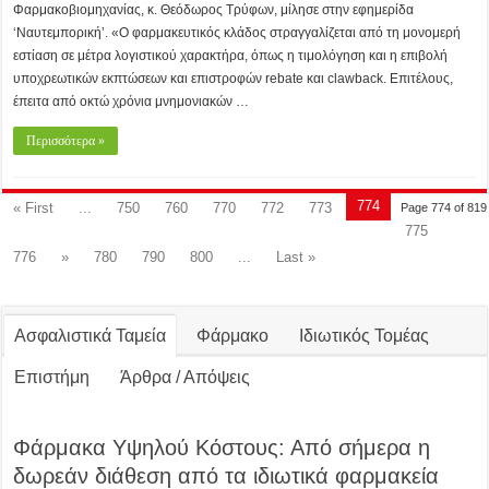
Φαρμακοβιομηχανίας, κ. Θεόδωρος Τρύφων, μίλησε στην εφημερίδα
‘Ναυτεμπορική’. «Ο φαρμακευτικός κλάδος στραγγαλίζεται από τη μονομερή
εστίαση σε μέτρα λογιστικού χαρακτήρα, όπως η τιμολόγηση και η επιβολή
υποχρεωτικών εκπτώσεων και επιστροφών rebate και clawback. Επιτέλους,
έπειτα από οκτώ χρόνια μνημονιακών …
Περισσότερα »
774
« First
...
750
760
770
772
773
Page 774 of 819
775
776
»
780
790
800
...
Last »
Ασφαλιστικά Ταμεία
Φάρμακο
Ιδιωτικός Τομέας
Επιστήμη
Άρθρα / Απόψεις
Φάρμακα Υψηλού Κόστους: Από σήμερα η
δωρεάν διάθεση από τα ιδιωτικά φαρμακεία