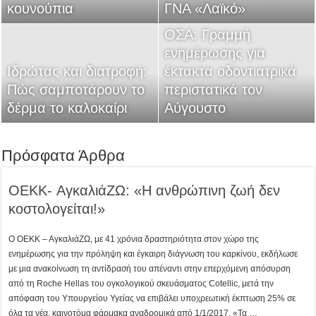
κουνούπια
διαταραχές
ΓΝΑ «Λαϊκό»
κινδύνου
εργαλείο αξιολόγησης
ΟΣΑ: Γραμμή
της εμπειρίας των
Χρόνιος πόνος το
ενημέρωσης για
ογκολογικών ασθενών
Ιδρώτας και διατροφή:
καλοκαίρι: Μια νέα
έκτακτα οδοντιατρικά
στα νοσοκομεία – Τι
Πώς σαμποτάρουν το
ματιά στη διαχείρισή
περιστατικά τον
προβλέπει η πρώτη
δέρμα το καλοκαίρι
του
Αύγουστο
φάση
Πρόσφατα Άρθρα
OEKK- ΑγκαλιάΖΩ: «Η ανθρώπινη ζωή δεν
κοστολογείται!»
Ο ΟΕΚΚ – ΑγκαλιάΖΩ, με 41 χρόνια δραστηριότητα στον χώρο της
ενημέρωσης για την πρόληψη και έγκαιρη διάγνωση του καρκίνου, εκδήλωσε
με μια ανακοίνωση τη αντίδρασή του απέναντι στην επερχόμενη απόσυρση
από τη Roche Hellas του ογκολογικού σκευάσματος Cotellic, μετά την
απόφαση του Υπουργείου Υγείας να επιβάλει υποχρεωτική έκπτωση 25% σε
όλα τα νέα, καινοτόμα φάρμακα αναδρομικά από 1/1/2017. «Τα …