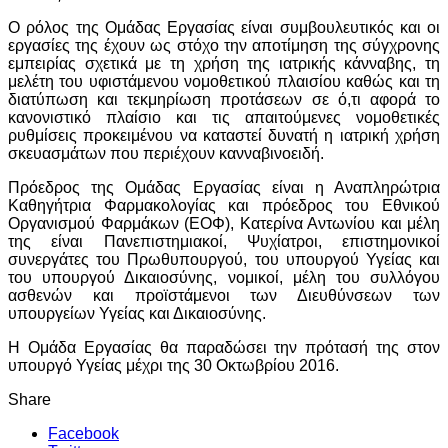
Ο ρόλος της Ομάδας Εργασίας είναι συμβουλευτικός και οι
εργασίες της έχουν ως στόχο την αποτίμηση της σύγχρονης
εμπειρίας σχετικά με τη χρήση της ιατρικής κάνναβης, τη
μελέτη του υφιστάμενου νομοθετικού πλαισίου καθώς και τη
διατύπωση και τεκμηρίωση προτάσεων σε ό,τι αφορά το
κανονιστικό πλαίσιο και τις απαιτούμενες νομοθετικές
ρυθμίσεις προκειμένου να καταστεί δυνατή η ιατρική χρήση
σκευασμάτων που περιέχουν κανναβινοειδή.
Πρόεδρος της Ομάδας Εργασίας είναι η Αναπληρώτρια
Καθηγήτρια Φαρμακολογίας και πρόεδρος του Εθνικού
Οργανισμού Φαρμάκων (ΕΟΦ), Κατερίνα Αντωνίου και μέλη
της είναι Πανεπιστημιακοί, Ψυχίατροι, επιστημονικοί
συνεργάτες του Πρωθυπουργού, του υπουργού Υγείας και
του υπουργού Δικαιοσύνης, νομικοί, μέλη του συλλόγου
ασθενών και προϊστάμενοι των Διευθύνσεων των
υπουργείων Υγείας και Δικαιοσύνης.
Η Ομάδα Εργασίας θα παραδώσει την πρότασή της στον
υπουργό Υγείας μέχρι της 30 Οκτωβρίου 2016.
Share
Facebook