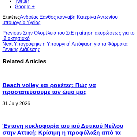
Twitter
Google +
Ετικέτες
Ανδρέας Ξανθός
κάνναβη
Κατερίνα Αντωνίου
υπουργείο Υγείας
Previous
Στην Ολομέλεια του ΣτΕ η αίτηση ακυρώσεως για το
ιδιοκτησιακό
Next
Υπογράφηκε η Υπουργική Απόφαση για τα Φάρμακα
Γενικής Διάθεσης
Related Articles
Beach volley και ρακέτες: Πώς να
προστατεύσουμε τον ώμο μας
31 July 2026
Έντονη κυκλοφορία του ιού Δυτικού Νείλου
στην Αττική: Κρίσιμη η προφύλαξη από τα