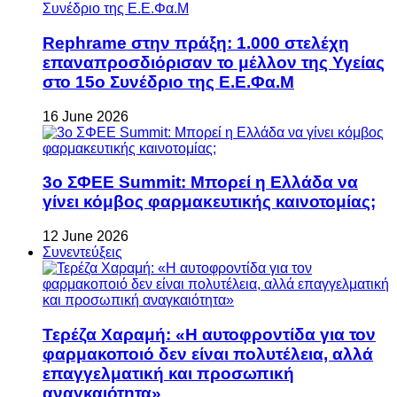
Rephrame στην πράξη: 1.000 στελέχη
επαναπροσδιόρισαν το μέλλον της Υγείας
στο 15ο Συνέδριο της Ε.Ε.Φα.Μ
16 June 2026
3ο ΣΦΕΕ Summit: Μπορεί η Ελλάδα να
γίνει κόμβος φαρμακευτικής καινοτομίας;
12 June 2026
Συνεντεύξεις
Τερέζα Χαραμή: «Η αυτοφροντίδα για τον
φαρμακοποιό δεν είναι πολυτέλεια, αλλά
επαγγελματική και προσωπική
αναγκαιότητα»