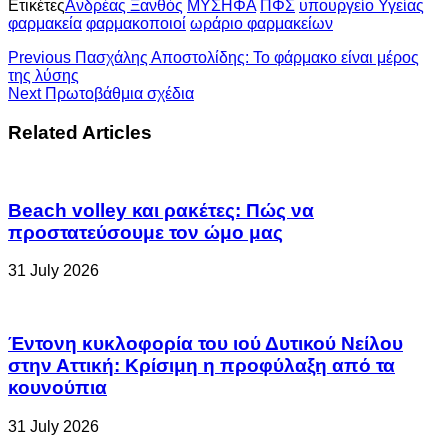
Ετικέτες
Ανδρέας Ξανθός
ΜΥΣΗΦΑ
ΠΦΣ
υπουργείο Υγείας
φαρμακεία
φαρμακοποιοί
ωράριο φαρμακείων
Previous
Πασχάλης Αποστολίδης: Το φάρμακο είναι μέρος
της λύσης
Next
Πρωτοβάθμια σχέδια
Related Articles
Beach volley και ρακέτες: Πώς να
προστατεύσουμε τον ώμο μας
31 July 2026
Έντονη κυκλοφορία του ιού Δυτικού Νείλου
στην Αττική: Κρίσιμη η προφύλαξη από τα
κουνούπια
31 July 2026