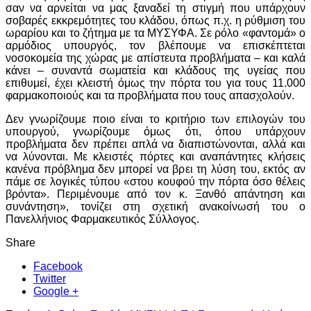
σαν να αρνείται να μας ξαναδεί τη στιγμή που υπάρχουν
σοβαρές εκκρεμότητες του κλάδου, όπως π.χ. η ρύθμιση του
ωραρίου και το ζήτημα με τα ΜΥΣΥΦΑ. Σε ρόλο «φαντομά» ο
αρμόδιος υπουργός, τον βλέπουμε να επισκέπτεται
νοσοκομεία της χώρας με απίστευτα προβλήματα – και καλά
κάνει – συναντά σωματεία και κλάδους της υγείας που
επιθυμεί, έχει κλειστή όμως την πόρτα του για τους 11.000
φαρμακοποιούς και τα προβλήματα που τους απασχολούν.
Δεν γνωρίζουμε ποιο είναι το κριτήριο των επιλογών του
υπουργού, γνωρίζουμε όμως ότι, όπου υπάρχουν
προβλήματα δεν πρέπει απλά να διαπιστώνονται, αλλά και
να λύνονται. Με κλειστές πόρτες και αναπάντητες κλήσεις
κανένα πρόβλημα δεν μπορεί να βρει τη λύση του, εκτός αν
πάμε σε λογικές τύπου «στου κουφού την πόρτα όσο θέλεις
βρόντα». Περιμένουμε από τον κ. Ξανθό απάντηση και
συνάντηση», τονίζει στη σχετική ανακοίνωσή του ο
Πανελλήνιος Φαρμακευτικός Σύλλογος.
Share
Facebook
Twitter
Google +