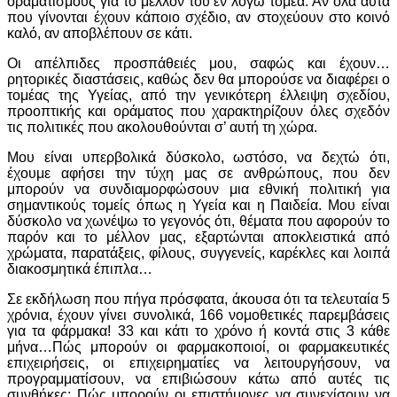
οραματισμούς για το μέλλον του εν λόγω τομέα. Αν όλα αυτά
που γίνονται έχουν κάποιο σχέδιο, αν στοχεύουν στο κοινό
καλό, αν αποβλέπουν σε κάτι.
Οι απέλπιδες προσπάθειές μου, σαφώς και έχουν…
ρητορικές διαστάσεις, καθώς δεν θα μπορούσε να διαφέρει ο
τομέας της Υγείας, από την γενικότερη έλλειψη σχεδίου,
προοπτικής και οράματος που χαρακτηρίζουν όλες σχεδόν
τις πολιτικές που ακολουθούνται σ’ αυτή τη χώρα.
Μου είναι υπερβολικά δύσκολο, ωστόσο, να δεχτώ ότι,
έχουμε αφήσει την τύχη μας σε ανθρώπους, που δεν
μπορούν να συνδιαμορφώσουν μια εθνική πολιτική για
σημαντικούς τομείς όπως η Υγεία και η Παιδεία. Μου είναι
δύσκολο να χωνέψω το γεγονός ότι, θέματα που αφορούν το
παρόν και το μέλλον μας, εξαρτώνται αποκλειστικά από
χρώματα, παρατάξεις, φίλους, συγγενείς, καρέκλες και λοιπά
διακοσμητικά έπιπλα…
Σε εκδήλωση που πήγα πρόσφατα, άκουσα ότι τα τελευταία 5
χρόνια, έχουν γίνει συνολικά, 166 νομοθετικές παρεμβάσεις
για τα φάρμακα! 33 και κάτι το χρόνο ή κοντά στις 3 κάθε
μήνα…Πώς μπορούν οι φαρμακοποιοί, οι φαρμακευτικές
επιχειρήσεις, οι επιχειρηματίες να λειτουργήσουν, να
προγραμματίσουν, να επιβιώσουν κάτω από αυτές τις
συνθήκες; Πώς μπορούν οι επιστήμονες να συνεχίσουν να