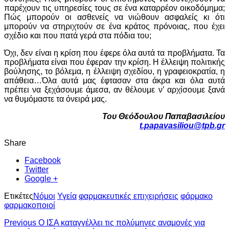
παρέχουν τις υπηρεσίες τους σε ένα καταρρέον οικοδόμημα;
Πώς μπορούν οι ασθενείς να νιώθουν ασφαλείς κι ότι
μπορούν να στηριχτούν σε ένα κράτος πρόνοιας, που έχει
σχέδιο και που πατά γερά στα πόδια του;
Όχι, δεν είναι η κρίση που έφερε όλα αυτά τα προβλήματα. Τα
προβλήματα είναι που έφεραν την κρίση. Η έλλειψη πολιτικής
βούλησης, το βόλεμα, η έλλειψη σχεδίου, η γραφειοκρατία, η
απάθεια…Όλα αυτά μας έφτασαν στα άκρα και όλα αυτά
πρέπει να ξεχάσουμε άμεσα, αν θέλουμε ν’ αρχίσουμε ξανά
να θυμόμαστε τα όνειρά μας.
Του Θεόδουλου Παπαβασιλείου
t.papavasiliou@tpb.gr
Share
Facebook
Twitter
Google +
Ετικέτες
Νόμοι
Υγεία
φαρμακευτικές επιχειρήσεις
φάρμακο
φαρμακοποιοί
Previous
Ο ΙΣΑ καταγγέλλει τις πολύμηνες αναμονές για