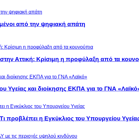
μένοι από την ψηφιακή απάτη
 στην Αττική: Κρίσιμη η προφύλαξη από τα κουν
ου Υγείας και διοίκησης ΕΚΠΑ για το ΓΝΑ «Λαϊκό
 Τι προβλέπει η Εγκύκλιος του Υπουργείου Υγεία