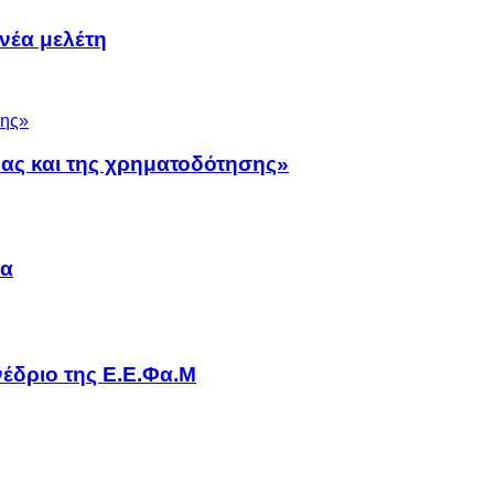
νέα μελέτη
νας και της χρηματοδότησης»
να
έδριο της Ε.Ε.Φα.Μ