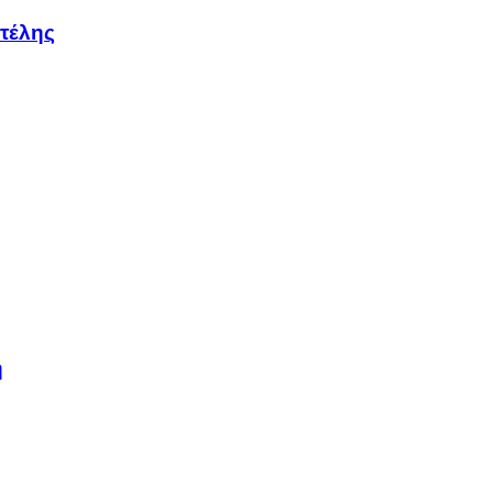
τέλης
η