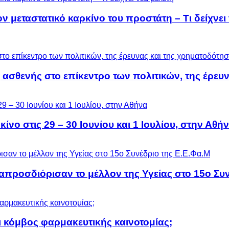
μεταστατικό καρκίνο του προστάτη – Τι δείχνει 
 ασθενής στο επίκεντρο των πολιτικών, της έρευ
ίνο στις 29 – 30 Ιουνίου και 1 Ιουλίου, στην Αθή
προσδιόρισαν το μέλλον της Υγείας στο 15ο Συν
 κόμβος φαρμακευτικής καινοτομίας;