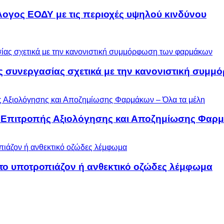
λογος ΕΟΔΥ με τις περιοχές υψηλού κινδύνου
ς συνεργασίας σχετικά με την κανονιστική συ
ς Επιτροπής Αξιολόγησης και Αποζημίωσης Φαρμ
 το υποτροπιάζον ή ανθεκτικό οζώδες λέμφωμα