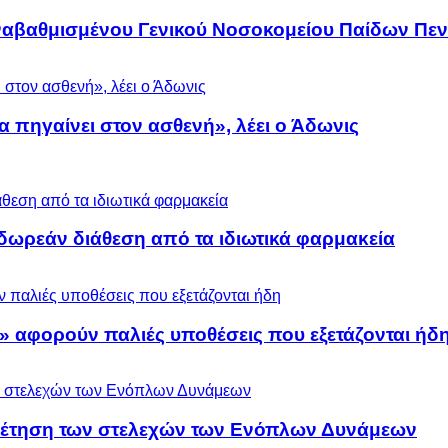
αναβαθμισμένου Γενικού Νοσοκομείου Παίδων Πεν
α πηγαίνει στον ασθενή», λέει ο Άδωνις
ωρεάν διάθεση από τα ιδιωτικά φαρμακεία
» αφορούν παλιές υποθέσεις που εξετάζονται ήδ
ρέτηση των στελεχών των Ενόπλων Δυνάμεων