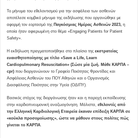
Το μήνυμα του εθελοντισμού για την ασφάλεια των ασθενών
αποτέλεσε κομβικό μήνυμα της εκδήλωσης που οργανώθηκε με
αφορμή τον εορτασμό της
Παγκόσμιας Ημέρας Ασθενών 2023,
η
οποία ήταν αφιερωμένη στο θέμα «Engaging Patients for Patient
Safety».
Η εκδήλωση πραγματοποιήθηκε στο πλαίσιο της
εκστρατείας
ευαισθητοποίησης με τίτλο «
Save
a
Life
,
Learn
Cardiopulmonary
Resuscitation
» (Σώσε μία ζωή. Μάθε ΚΑΡΠΑ –
cpr
)
που διοργανώνουν το Γραφείο Ποιότητας Φροντίδας και
Ασφάλειας Ασθενών του ΠΟΥ Αθηνών και ο Οργανισμός
Διασφάλισης Ποιότητας στην Υγεία (ΟΔΙΠΥ).
Βασικός στόχος της διοργάνωσης ήταν και η παροχή εκπαίδευσης
στην καρδιοπνευμονική αναζωογόνηση. Μάλιστα,
εθελοντές από
την Ελληνική Καρδιολογική Εταιρεία έκαναν επίδειξη ΚΑΡΠΑ σε
«κούκλα προσομοίωσης», ώστε να μάθουν στους πολίτες πώς
γίνεται το ΚΑΡΠΑ
.