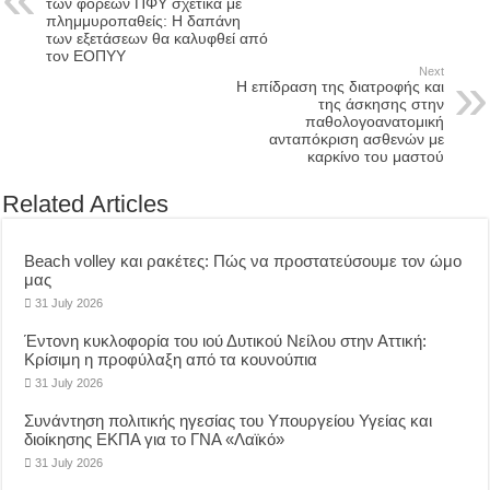
των φορέων ΠΦΥ σχετικά με
πλημμυροπαθείς: Η δαπάνη
των εξετάσεων θα καλυφθεί από
τον ΕΟΠΥΥ
Next
Η επίδραση της διατροφής και
της άσκησης στην
παθολογοανατομική
ανταπόκριση ασθενών με
καρκίνο του μαστού
Related Articles
Beach volley και ρακέτες: Πώς να προστατεύσουμε τον ώμο
μας
31 July 2026
Έντονη κυκλοφορία του ιού Δυτικού Νείλου στην Αττική:
Κρίσιμη η προφύλαξη από τα κουνούπια
31 July 2026
Συνάντηση πολιτικής ηγεσίας του Υπουργείου Υγείας και
διοίκησης ΕΚΠΑ για το ΓΝΑ «Λαϊκό»
31 July 2026