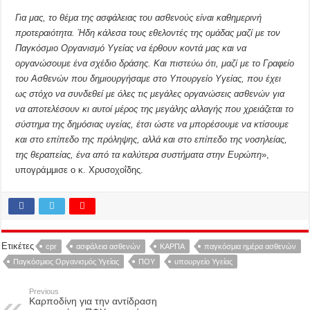
Για μας, το θέμα της ασφάλειας του ασθενούς είναι καθημερινή
προτεραιότητα. Ήδη κάλεσα τους εθελοντές της ομάδας μαζί με τον
Παγκόσμιο Οργανισμό Υγείας να έρθουν κοντά μας και να
οργανώσουμε ένα σχέδιο δράσης. Και πιστεύω ότι, μαζί με το Γραφείο
του Ασθενών που δημιουργήσαμε στο Υπουργείο Υγείας, που έχει
ως στόχο να συνδεθεί με όλες τις μεγάλες οργανώσεις ασθενών για
να αποτελέσουν κι αυτοί μέρος της μεγάλης αλλαγής που χρειάζεται το
σύστημα της δημόσιας υγείας, έτσι ώστε να μπορέσουμε να κτίσουμε
και στο επίπεδο της πρόληψης, αλλά και στο επίπεδο της νοσηλείας,
της θεραπείας, ένα από τα καλύτερα συστήματα στην Ευρώπη
»,
υπογράμμισε ο κ. Χρυσοχοΐδης.
Ετικέτες
cpr
ασφάλεια ασθενών
ΚΑΡΠΑ
παγκόσμια ημέρα ασθενών
Παγκόσμιος Οργανισμός Υγείας
ΠΟΥ
υπουργείο Υγείας
Previous
Καρποδίνη για την αντίδραση