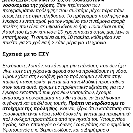
νοσοκομεία της χώρας
. Στην περίπτωση των
προγραμμάτων πρόληψης που συζητάμε μέχρι τώρα πάμε
όπως λέμε σε υγιή πληθυσμό. Το πρόγραμμα πρόληψης και
έγκαιρου εντοπισμού για τον καρκίνο του πνεύμονα αφορά
πολίτες που είναι σε υψηλό κίνδυνο ήδη. Ποιοι είναι αυτοί;
Αυτοί που έχουν καπνίσει 20 χρονοπακέτα όπως μας λένε οι
επιστήμονες. Τι σημαίνει αυτό; 10 πακέτα, κάθε μέρα ένα
πακέτο για 20 χρόνια ή 2 κάθε μέρα για 10 χρόνια.
Σχετικά με το ΕΣΥ
Ερχόμαστε, λοιπόν, να κάνουμε μία επένδυση που δεν έχει
γίνει ποτέ στη χώρα και αφορά στο να προλάβουμε τη νόσο.
Ήμουν χθες στην Κοζάνη για το πρόγραμμα ενάντια στην
παιδική παχυσαρκία, γίνεται μία πανελλαδική προσπάθεια
στον τομέα αυτό, έχουμε τις προληπτικές εξετάσεις για τον
έγκαιρο εντοπισμό των χρονίων νοσημάτων, έχουμε
αντίστοιχα προγράμματα που θα τα δείτε να ξετυλίγονται
σιγά-σιγά και σε άλλους τομείς.
Πρέπει να κερδίσουμε το
στοίχημα της πρόληψης
. Και ναι, ξέρω ότι η κατάσταση στα
νοσοκομεία είναι πάρα πολύ δύσκολη, γίνεται μία πραγματικά
πολύ σκληρή προσπάθεια από την ηγεσία του Υπουργείου
Υγείας, και ο Υπουργός ο Άδωνις Γεωργιάδης και ο αρμόδιος
Υφυπουργός ο κ. Θεμιστοκλέους, και ο Δημήτρης ο