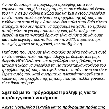
Αν συνδυάσουμε το πρόγραμμα πρόληψης κατά του
καρκίνου του τραχήλου της μήτρας με τον εμβολιασμό έναντι
του HPV σε 10 χρόνια η χώρα μας θα έχει σχεδόν μηδενίσει
τα νέα περιστατικά καρκίνου του τραχήλου της μήτρας που
ευθύνονται στον ιό hpv. Αυτό είναι ένα πολύ σπουδαίο εθνικό
στοίχημα, που δεν πρέπει να αφήσουμε να χαθεί. Το εμβόλιο
αποζημιώνεται για κορίτσια και αγόρια, μάλιστα έχουμε
διευρύνει και τα ηλικιακά όρια και είναι αλήθεια ότι κάνουμε
μία πολύ μεγάλη προσπάθεια από το 2022, παρατείνουμε
συνεχώς χρονιά με τη χρονιά, την αποζημίωση.
Γιατί αυτό που θέλουμε είναι ακριβώς σε δέκα χρόνια με αυτό
το νέο συνδυαστικό σύστημα, έλεγχο με δωρεάν test pap,
δωρεάν HPV DNA τεστ και παράλληλα τον εμβολιασμό να
μπορεί η χώρα να μηδενίσει τα νέα περιστατικά καρκίνου του
τραχήλου της μήτρας που οφείλονται σε αυτόν τον ιό και είναι
ξέρετε αυτός που κατά συντριπτική πλειονότητα οφείλεται ο
καρκίνος του τραχήλου της μήτρας, που για πολλές γυναίκες
είναι θανατηφόρος.
Σχετικά με το Πρόγραμμα Πρόληψης για τα
καρδιαγγειακά νοσήματα
Αρχές Νοεμβρίου ξεκινάει και το πρόγραμμα πρόληψης