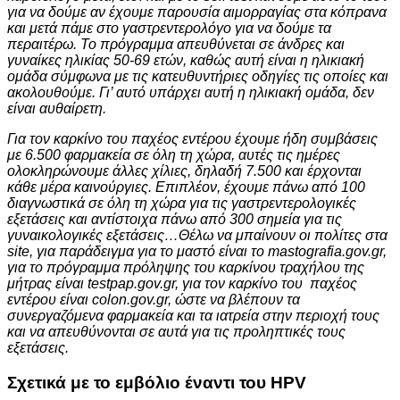
για να δούμε αν έχουμε παρουσία αιμορραγίας στα κόπρανα
και μετά πάμε στο γαστρεντερολόγο για να δούμε τα
περαιτέρω. Το πρόγραμμα απευθύνεται σε άνδρες και
γυναίκες ηλικίας 50-69 ετών, καθώς αυτή είναι η ηλικιακή
ομάδα σύμφωνα με τις κατευθυντήριες οδηγίες τις οποίες και
ακολουθούμε. Γι’ αυτό υπάρχει αυτή η ηλικιακή ομάδα, δεν
είναι αυθαίρετη.
Για τον καρκίνο του παχέος εντέρου έχουμε ήδη συμβάσεις
με 6.500 φαρμακεία σε όλη τη χώρα, αυτές τις ημέρες
ολοκληρώνουμε άλλες χίλιες, δηλαδή 7.500 και έρχονται
κάθε μέρα καινούργιες. Επιπλέον, έχουμε πάνω από 100
διαγνωστικά σε όλη τη χώρα για τις γαστρεντερολογικές
εξετάσεις και αντίστοιχα πάνω από 300 σημεία για τις
γυναικολογικές εξετάσεις…Θέλω να μπαίνουν οι πολίτες στα
site, για παράδειγμα για το μαστό είναι το mastografia.gov.gr,
για το πρόγραμμα πρόληψης του καρκίνου τραχήλου της
μήτρας είναι testpap.gov.gr, για τον καρκίνο του παχέος
εντέρου είναι colon.gov.gr, ώστε να βλέπουν τα
συνεργαζόμενα φαρμακεία και τα ιατρεία στην περιοχή τους
και να απευθύνονται σε αυτά για τις προληπτικές τους
εξετάσεις.
Σχετικά με το εμβόλιο έναντι του HPV