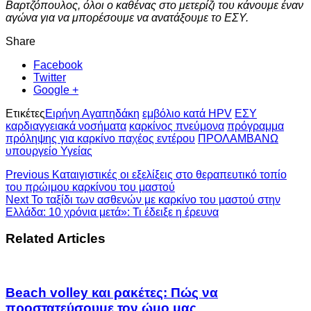
Βαρτζόπουλος, όλοι ο καθένας στο μετερίζι του κάνουμε έναν
αγώνα για να μπορέσουμε να ανατάξουμε το ΕΣΥ.
Share
Facebook
Twitter
Google +
Ετικέτες
Ειρήνη Αγαπηδάκη
εμβόλιο κατά HPV
ΕΣΥ
καρδιαγγειακά νοσήματα
καρκίνος πνεύμονα
πρόγραμμα
πρόληψης για καρκίνο παχέος εντέρου
ΠΡΟΛΑΜΒΑΝΩ
υπουργείο Υγείας
Previous
Καταιγιστικές οι εξελίξεις στο θεραπευτικό τοπίο
του πρώιμου καρκίνου του μαστού
Next
Το ταξίδι των ασθενών με καρκίνο του μαστού στην
Ελλάδα: 10 χρόνια μετά»: Τι έδειξε η έρευνα
Related Articles
Beach volley και ρακέτες: Πώς να
προστατεύσουμε τον ώμο μας