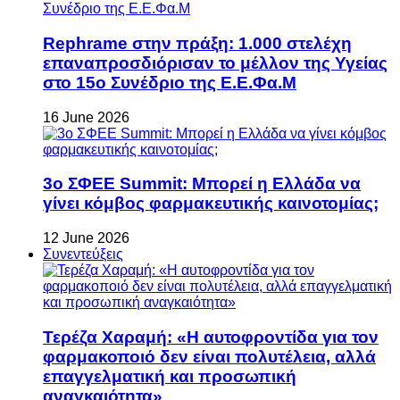
Rephrame στην πράξη: 1.000 στελέχη
επαναπροσδιόρισαν το μέλλον της Υγείας
στο 15ο Συνέδριο της Ε.Ε.Φα.Μ
16 June 2026
3ο ΣΦΕΕ Summit: Μπορεί η Ελλάδα να
γίνει κόμβος φαρμακευτικής καινοτομίας;
12 June 2026
Συνεντεύξεις
Τερέζα Χαραμή: «Η αυτοφροντίδα για τον
φαρμακοποιό δεν είναι πολυτέλεια, αλλά
επαγγελματική και προσωπική
αναγκαιότητα»