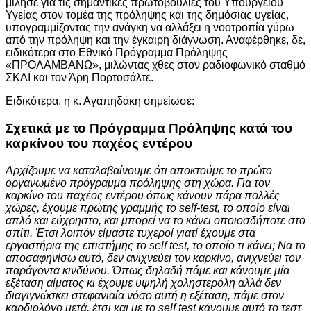
μίλησε για τις σημαντικές πρωτοβουλίες του Υπουργείου
Υγείας στον τομέα της πρόληψης και της δημόσιας υγείας,
υπογραμμίζοντας την ανάγκη να αλλάξει η νοοτροπία γύρω
από την πρόληψη και την έγκαιρη διάγνωση. Αναφέρθηκε, δε,
ειδικότερα στο Εθνικό Πρόγραμμα Πρόληψης
«ΠΡΟΛΑΜΒΑΝΩ», μιλώντας χθες στον ραδιοφωνικό σταθμό
ΣΚΑΪ και τον Άρη Πορτοσάλτε.
Ειδικότερα, η κ. Αγαπηδάκη σημείωσε:
Σχετικά με το Πρόγραμμα Πρόληψης κατά του
καρκίνου του παχέος εντέρου
Αρχίζουμε να καταλαβαίνουμε ότι αποκτούμε το πρώτο
οργανωμένο πρόγραμμα πρόληψης στη χώρα. Για τον
καρκίνο του παχέος εντέρου όπως κάνουν πάρα πολλές
χώρες, έχουμε πρώτης γραμμής το self-test, το οποίο είναι
απλό και εύχρηστο, και μπορεί να το κάνει οποιοσδήποτε στο
σπίτι. Έτσι λοιπόν είμαστε τυχεροί γιατί έχουμε στα
εργαστήρια της επιστήμης το self test, το οποίο τι κάνει; Να το
αποσαφηνίσω αυτό, δεν ανιχνεύει τον καρκίνο, ανιχνεύει τον
παράγοντα κινδύνου. Όπως δηλαδή πάμε και κάνουμε μία
εξέταση αίματος κι έχουμε υψηλή χοληστερόλη αλλά δεν
διαγιγνώσκει στεφανιαία νόσο αυτή η εξέταση, πάμε στον
καρδιολόγο μετά, έτσι και με το self test κάνουμε αυτό το τεστ