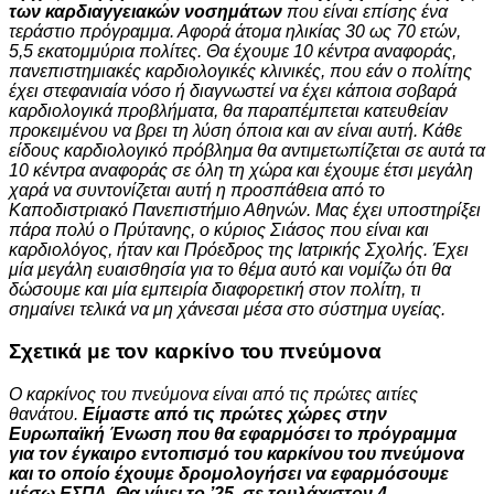
των καρδιαγγειακών νοσημάτων
που είναι επίσης ένα
τεράστιο πρόγραμμα. Αφορά άτομα ηλικίας 30 ως 70 ετών,
5,5 εκατομμύρια πολίτες. Θα έχουμε 10 κέντρα αναφοράς,
πανεπιστημιακές καρδιολογικές κλινικές, που εάν ο πολίτης
έχει στεφανιαία νόσο ή διαγνωστεί να έχει κάποια σοβαρά
καρδιολογικά προβλήματα, θα παραπέμπεται κατευθείαν
προκειμένου να βρει τη λύση όποια και αν είναι αυτή. Κάθε
είδους καρδιολογικό πρόβλημα θα αντιμετωπίζεται σε αυτά τα
10 κέντρα αναφοράς σε όλη τη χώρα και έχουμε έτσι μεγάλη
χαρά να συντονίζεται αυτή η προσπάθεια από το
Καποδιστριακό Πανεπιστήμιο Αθηνών. Μας έχει υποστηρίξει
πάρα πολύ ο Πρύτανης, ο κύριος Σιάσος που είναι και
καρδιολόγος, ήταν και Πρόεδρος της Ιατρικής Σχολής. Έχει
μία μεγάλη ευαισθησία για το θέμα αυτό και νομίζω ότι θα
δώσουμε και μία εμπειρία διαφορετική στον πολίτη, τι
σημαίνει τελικά να μη χάνεσαι μέσα στο σύστημα υγείας.
Σχετικά με τον καρκίνο του πνεύμονα
Ο καρκίνος του πνεύμονα είναι από τις πρώτες αιτίες
θανάτου.
Είμαστε από τις πρώτες χώρες στην
Ευρωπαϊκή Ένωση που θα εφαρμόσει το πρόγραμμα
για τον έγκαιρο εντοπισμό του καρκίνου του πνεύμονα
και το οποίο έχουμε δρομολογήσει να εφαρμόσουμε
μέσω ΕΣΠΑ. Θα γίνει το ’25, σε τουλάχιστον 4