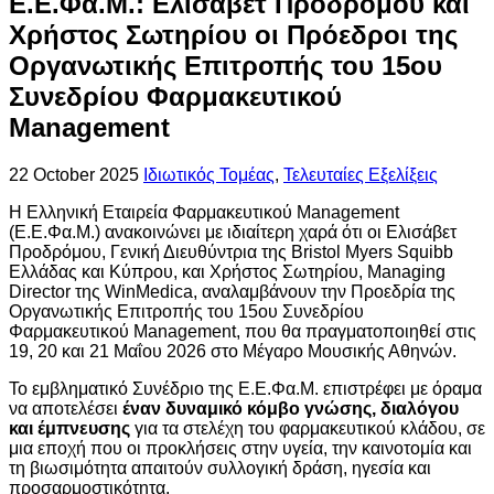
Ε.Ε.Φα.Μ.: Ελισάβετ Προδρόμου και
Χρήστος Σωτηρίου οι Πρόεδροι της
Οργανωτικής Επιτροπής του 15ου
Συνεδρίου Φαρμακευτικού
Management
22 October 2025
Ιδιωτικός Τομέας
,
Τελευταίες Εξελίξεις
Η Ελληνική Εταιρεία Φαρμακευτικού Management
(Ε.Ε.Φα.Μ.) ανακοινώνει με ιδιαίτερη χαρά ότι οι Ελισάβετ
Προδρόμου, Γενική Διευθύντρια της Bristol Myers Squibb
Ελλάδας και Κύπρου, και Χρήστος Σωτηρίου, Managing
Director της WinMedica, αναλαμβάνουν την Προεδρία της
Οργανωτικής Επιτροπής του 15ου Συνεδρίου
Φαρμακευτικού Management, που θα πραγματοποιηθεί στις
19, 20 και 21 Μαΐου 2026 στο Μέγαρο Μουσικής Αθηνών.
Το εμβληματικό Συνέδριο της Ε.Ε.Φα.Μ. επιστρέφει με όραμα
να αποτελέσει
έναν δυναμικό κόμβο
γνώσης, διαλόγου
και έμπνευσης
για τα στελέχη του φαρμακευτικού κλάδου, σε
μια εποχή που οι προκλήσεις στην υγεία, την καινοτομία και
τη βιωσιμότητα απαιτούν συλλογική δράση, ηγεσία και
προσαρμοστικότητα.