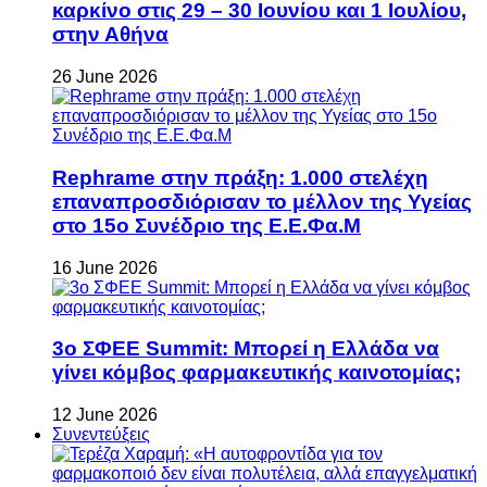
καρκίνο στις 29 – 30 Ιουνίου και 1 Ιουλίου,
στην Αθήνα
26 June 2026
Rephrame στην πράξη: 1.000 στελέχη
επαναπροσδιόρισαν το μέλλον της Υγείας
στο 15ο Συνέδριο της Ε.Ε.Φα.Μ
16 June 2026
3ο ΣΦΕΕ Summit: Μπορεί η Ελλάδα να
γίνει κόμβος φαρμακευτικής καινοτομίας;
12 June 2026
Συνεντεύξεις