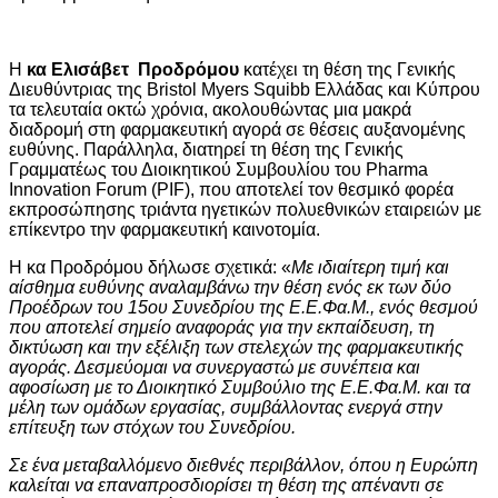
Η
κα
Ελισάβετ Προδρόμου
κατέχει τη θέση της Γενικής
Διευθύντριας της Bristol Myers Squibb Ελλάδας και Κύπρου
τα τελευταία οκτώ χρόνια, ακολουθώντας μια μακρά
διαδρομή στη φαρμακευτική αγορά σε θέσεις αυξανομένης
ευθύνης. Παράλληλα, διατηρεί τη θέση της Γενικής
Γραμματέως του Διοικητικού Συμβουλίου του Pharma
Innovation Forum (PIF), που αποτελεί τον θεσμικό φορέα
εκπροσώπησης τριάντα ηγετικών πολυεθνικών εταιρειών με
επίκεντρο την φαρμακευτική καινοτομία.
Η κα Προδρόμου δήλωσε σχετικά: «
Με ιδιαίτερη τιμή και
αίσθημα ευθύνης αναλαμβάνω την θέση ενός εκ των δύο
Προέδρων του 15ου Συνεδρίου της Ε.Ε.Φα.Μ., ενός θεσμού
που αποτελεί σημείο αναφοράς για την εκπαίδευση, τη
δικτύωση και την εξέλιξη των στελεχών της φαρμακευτικής
αγοράς. Δεσμεύομαι να συνεργαστώ με συνέπεια και
αφοσίωση με το Διοικητικό Συμβούλιο της Ε.Ε.Φα.Μ. και τα
μέλη των ομάδων εργασίας, συμβάλλοντας ενεργά στην
επίτευξη των στόχων του Συνεδρίου.
Σε ένα μεταβαλλόμενο διεθνές περιβάλλον, όπου η Ευρώπη
καλείται να επαναπροσδιορίσει τη θέση της απέναντι σε