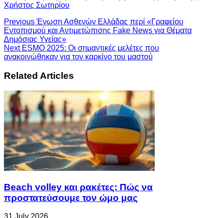
Χρήστος Σωτηρίου
Previous
Ένωση Ασθενών Ελλάδας περί «Γραφείου
Εντοπισμού και Αντιμετώπισης Fake News για Θέματα
Δημόσιας Υγείας»
Next
ESMO 2025: Οι σημαντικές μελέτες που
ανακοινώθηκαν για τον καρκίνο του μαστού
Related Articles
Beach volley και ρακέτες: Πώς να
προστατεύσουμε τον ώμο μας
31 July 2026