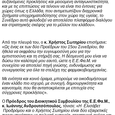
αυξανόμενες προκλήσεις και μειούμενη ανταγωνιστικότητα,
και με τις επιπτώσεις να τείνουν να είναι πιο έντονες για
χώρες όπως η Ελλάδα, που αντιμετωπίζουν διαχρονικά
ζητήματα υποχρηματοδότησης στον χώρο της υγείας, το
Συνέδριο αυτό φιλοδοξεί να αποτελέσει πλατφόρμα διαλόγου
και στρατηγικής σκέψης για το μέλλον του κλάδου».
Από την πλευρά του, ο
κ. Χρήστος Σωτηρίου
επισήμανε:
«
Ως ένας εκ των δύο Προέδρων του 15ου Συνεδρίου, θα
ήθελα να εκφράσω την ευγνωμοσύνη μου για την
εμπιστοσύνη και τη στήριξή σας. Η δέσμευσή μου είναι να
δώσω τον καλύτερό μου εαυτό, ώστε η Ε.Ε.Φα.Μ. να
συνεχίσει να αποτελεί πηγή γνώσης, ενδυνάμωσης και
συνεργασίας για όλα τα στελέχη της φαρμακοβιομηχανίας.
Με ενότητα και κοινό όραμα, μπορούμε να οικοδομήσουμε
έναν κλάδο πιο ισχυρό, με συνοχή, δημιουργικότητα και
καινοτομία, που θα ανταποκρίνεται με επιτυχία στις
σύγχρονες προκλήσεις
».
Ο
Πρόεδρος του Διοικητικού Συμβουλίου της Ε.Ε.Φα.Μ.
,
κ.
Ιωάννης Ανδρουτσόπουλος
, τόνισε: «
Η Ελισάβετ
Προδρόμου και ο Χρήστος Σωτηρίου είναι δύο εξαιρετικές