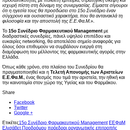
προσωπικότητες με πολυετή εμπειρία, στρατηγική σκέψη και
ισχυρή πίστη στη δύναμη της συνεργασίας. Είμαστε σίγουροι
ότι η ηγεσία τους θα προσδώσει στο 15ο Συνέδριο έναν
σύγχρονο και ουσιαστικό χαρακτήρα, που θα αντανακλά τη
φιλοσοφία και την αποστολή της Ε.Ε.Φα.Μ.
».
Το
15ο Συνέδριο Φαρμακευτικού Management
με
διαδραστικές συνεδρίες, πάνελ υψηλού επιπέδου και
ευκαιρίες networking, θα αποτελέσει σημείο αναφοράς για
όλους όσοι επιθυμούν να συμβάλουν ενεργά στη
διαμόρφωση του μέλλοντος της φαρμακευτικής αγοράς στην
Ελλάδα.
Όπως κάθε χρόνο, στο πλαίσιο του Συνεδρίου θα
πραγματοποιηθεί και η
Τελετή Απονομής των Αριστείων
Ε.Ε.Φα.Μ.
, ένας θεσμός που τιμά την αριστεία, την ηθική και
την καινοτομία στον χώρο της Υγείας και του Φαρμάκου.
Share
Facebook
Twitter
Google +
Ετικέτες
15ο Συνέδριο Φαρμακευτικού Management
ΕΕΦαΜ
Ελισάβετ Προδρόμου
πρόεδροι οργανωτικής επιτροπής