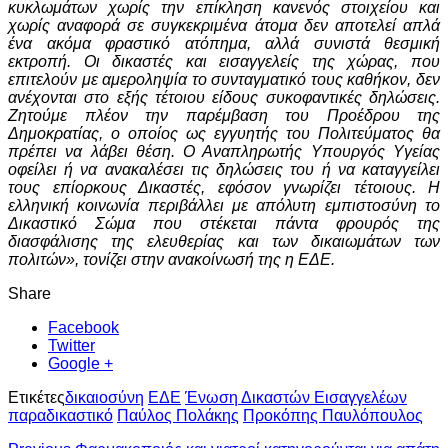
κυκλωμάτων χωρίς την επίκληση κανενός στοιχείου και
χωρίς αναφορά σε συγκεκριμένα άτομα δεν αποτελεί απλά
ένα ακόμα φραστικό ατόπημα, αλλά συνιστά θεσμική
εκτροπή. Οι δικαστές και εισαγγελείς της χώρας, που
επιτελούν με αμεροληψία το συνταγματικό τους καθήκον, δεν
ανέχονται στο εξής τέτοιου είδους συκοφαντικές δηλώσεις.
Ζητούμε πλέον την παρέμβαση του Προέδρου της
Δημοκρατίας, ο οποίος ως εγγυητής του Πολιτεύματος θα
πρέπει να λάβει θέση. Ο Αναπληρωτής Υπουργός Υγείας
οφείλει ή να ανακαλέσει τις δηλώσεις του ή να καταγγείλει
τους επίορκους Δικαστές, εφόσον γνωρίζει τέτοιους. Η
ελληνική κοινωνία περιβάλλει με απόλυτη εμπιστοσύνη το
Δικαστικό Σώμα που στέκεται πάντα φρουρός της
διασφάλισης της ελευθερίας και των δικαιωμάτων των
πολιτών», τονίζει στην ανακοίνωσή της η ΕΔΕ.
Share
Facebook
Twitter
Google +
Ετικέτες
δικαιοσύνη
ΕΔΕ
Ένωση Δικαστών Εισαγγελέων
παραδικαστικό
Παύλος Πολάκης
Προκόπης Παυλόπουλος