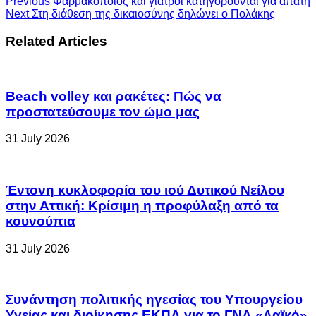
Previous
Φαρμακοποιός και γιατροί κατηγορούνται για απάτη
Next
Στη διάθεση της δικαιοσύνης δηλώνει ο Πολάκης
Related Articles
Beach volley και ρακέτες: Πώς να
προστατεύσουμε τον ώμο μας
31 July 2026
Έντονη κυκλοφορία του ιού Δυτικού Νείλου
στην Αττική: Κρίσιμη η προφύλαξη από τα
κουνούπια
31 July 2026
Συνάντηση πολιτικής ηγεσίας του Υπουργείου
Υγείας και διοίκησης ΕΚΠΑ για το ΓΝΑ «Λαϊκό»