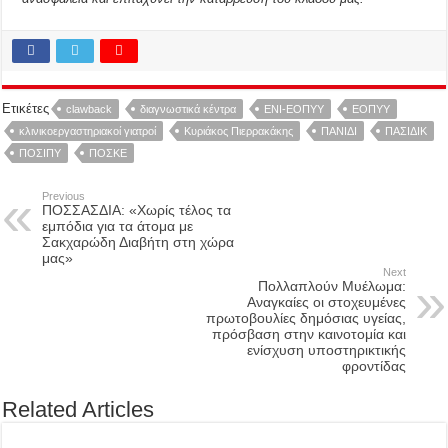
Ετικέτες
clawback
διαγνωστικά κέντρα
ΕΝΙ-ΕΟΠΥΥ
ΕΟΠΥΥ
κλινικοεργαστηριακοί γιατροί
Κυριάκος Πιερρακάκης
ΠΑΝΙΔΙ
ΠΑΣΙΔΙΚ
ΠΟΣΙΠΥ
ΠΟΣΚΕ
Previous
ΠΟΣΣΑΣΔΙΑ: «Χωρίς τέλος τα
εμπόδια για τα άτομα με
Σακχαρώδη Διαβήτη στη χώρα
μας»
Next
Πολλαπλούν Μυέλωμα:
Αναγκαίες οι στοχευμένες
πρωτοβουλίες δημόσιας υγείας,
πρόσβαση στην καινοτομία και
ενίσχυση υποστηρικτικής
φροντίδας
Related Articles