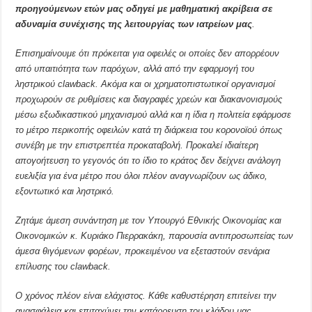
προηγούμενων ετών μας οδηγεί με μαθηματική ακρίβεια σε
αδυναμία συνέχισης της λειτουργίας των ιατρείων μας
.
Επισημαίνουμε ότι πρόκειται για οφειλές οι οποίες δεν απορρέουν
από υπαιτιότητα των παρόχων, αλλά από την εφαρμογή του
ληστρικού clawback. Ακόμα και οι χρηματοπιστωτικοί οργανισμοί
προχωρούν σε ρυθμίσεις και διαγραφές χρεών και διακανονισμούς
μέσω εξωδικαστικού μηχανισμού αλλά και η ίδια η πολιτεία εφάρμοσε
το μέτρο περικοπής οφειλών κατά τη διάρκεια του κορονοϊού όπως
συνέβη με την επιστρεπτέα προκαταβολή. Προκαλεί ιδιαίτερη
απογοήτευση το γεγονός ότι το ίδιο το κράτος δεν δείχνει ανάλογη
ευελιξία για ένα μέτρο που όλοι πλέον αναγνωρίζουν ως άδικο,
εξοντωτικό και ληστρικό.
Ζητάμε άμεση συνάντηση με τον Υπουργό Εθνικής Οικονομίας και
Οικονομικών κ. Κυριάκο Πιερρακάκη, παρουσία αντιπροσωπείας των
άμεσα θιγόμενων φορέων, προκειμένου να εξεταστούν σενάρια
επίλυσης του clawback.
Ο χρόνος πλέον είναι ελάχιστος. Κάθε καθυστέρηση επιτείνει την
ανασφάλεια και επιταχύνει την κατάρρευση του κλάδου μας.