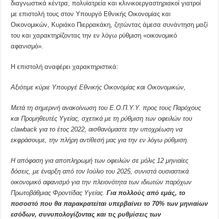
διαγνωστικά κέντρα, πολυϊατρεία και κλινικοεργαστηριακοί γιατροί
με επιστολή τους στον Υπουργό Εθνικής Οικονομίας και
Οικονομικών, Κυριάκο Πιερρακάκη, ζητώντας άμεσα συνάντηση μαζί
του και χαρακτηρίζοντας την εν λόγω ρύθμιση «οικονομικό
αφανισμό».
Η επιστολή αναφέρει χαρακτηριστικά:
Αξιότιμε κύριε Υπουργέ Εθνικής Οικονομίας και Οικονομικών,
Μετά τη σημερινή ανακοίνωση του Ε.Ο.Π.Υ.Υ. προς τους Παρόχους
και Προμηθευτές Υγείας, σχετικά με τη ρύθμιση των οφειλών του
clawback για το έτος 2022, αισθανόμαστε την υποχρέωση να
εκφράσουμε, την πλήρη αντίθεσή μας για την εν λόγω ρύθμιση.
Η απόφαση για αποπληρωμή των οφειλών σε μόλις 12 μηνιαίες
δόσεις, με έναρξη από τον Ιούλιο του 2025, συνιστά ουσιαστικά
οικονομικό αφανισμό για την πλειονότητα των ιδιωτών παρόχων
Πρωτοβάθμιας Φροντίδας Υγείας.
Για πολλούς από εμάς, το
ποσοστό που θα παρακρατείται υπερβαίνει το 70% των μηνιαίων
εσόδων, συνυπολογίζοντας και τις ρυθμίσεις των