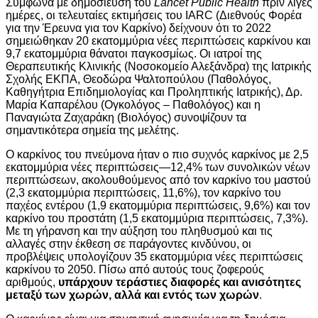
Σύμφωνα με δημοσίευση του
Lancet Public Health
πριν λίγες
ημέρες, οι τελευταίες εκτιμήσεις του IARC (Διεθνούς Φορέα
για την Έρευνα για τον Καρκίνο) δείχνουν ότι το 2022
σημειώθηκαν 20 εκατομμύρια νέες περιπτώσεις καρκίνου και
9,7 εκατομμύρια θάνατοι παγκοσμίως. Οι ιατροί της
Θεραπευτικής Κλινικής (Νοσοκομείο Αλεξάνδρα) της Ιατρικής
Σχολής ΕΚΠΑ, Θεοδώρα Ψαλτοπούλου (Παθολόγος,
Καθηγήτρια Επιδημιολογίας και Προληπτικής Ιατρικής), Δρ.
Μαρία Καπαρέλου (Ογκολόγος – Παθολόγος) και η
Παναγιώτα Ζαχαράκη (Βιολόγος) συνοψίζουν τα
σημαντικότερα σημεία της μελέτης.
Ο καρκίνος του πνεύμονα ήταν ο πιο συχνός καρκίνος με 2,5
εκατομμύρια νέες περιπτώσεις—12,4% των συνολικών νέων
περιπτώσεων, ακολουθούμενος από τον καρκίνο του μαστού
(2,3 εκατομμύρια περιπτώσεις, 11,6%), τον καρκίνο του
παχέος εντέρου (1,9 εκατομμύρια περιπτώσεις, 9,6%) και τον
καρκίνο του προστάτη (1,5 εκατομμύρια περιπτώσεις, 7,3%).
Με τη γήρανση και την αύξηση του πληθυσμού και τις
αλλαγές στην έκθεση σε παράγοντες κινδύνου, οι
προβλέψεις υπολογίζουν 35 εκατομμύρια νέες περιπτώσεις
καρκίνου το 2050. Πίσω από αυτούς τους ζοφερούς
αριθμούς,
υπάρχουν τεράστιες διαφορές και ανισότητες
μεταξύ των χωρών, αλλά και εντός των χωρών
.