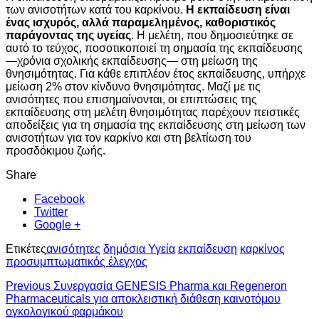
των ανισοτήτων κατά του καρκίνου.
Η εκπαίδευση είναι
ένας ισχυρός, αλλά παραμελημένος, καθοριστικός
παράγοντας της υγείας
. Η μελέτη, που δημοσιεύτηκε σε
αυτό το τεύχος, ποσοτικοποιεί τη σημασία της εκπαίδευσης
—χρόνια σχολικής εκπαίδευσης— στη μείωση της
θνησιμότητας. Για κάθε επιπλέον έτος εκπαίδευσης, υπήρχε
μείωση 2% στον κίνδυνο θνησιμότητας. Μαζί με τις
ανισότητες που επισημαίνονται, οι επιπτώσεις της
εκπαίδευσης στη μελέτη θνησιμότητας παρέχουν πειστικές
αποδείξεις για τη σημασία της εκπαίδευσης στη μείωση των
ανισοτήτων για τον καρκίνο και στη βελτίωση του
προσδόκιμου ζωής.
Share
Facebook
Twitter
Google +
Ετικέτες
ανισότητες
δημόσια Υγεία
εκπαίδευση
καρκίνος
προσυμπτωματικός έλεγχος
Previous
Συνεργασία GENESIS Pharma και Regeneron
Pharmaceuticals για αποκλειστική διάθεση καινοτόμου
ογκολογικού φαρμάκου