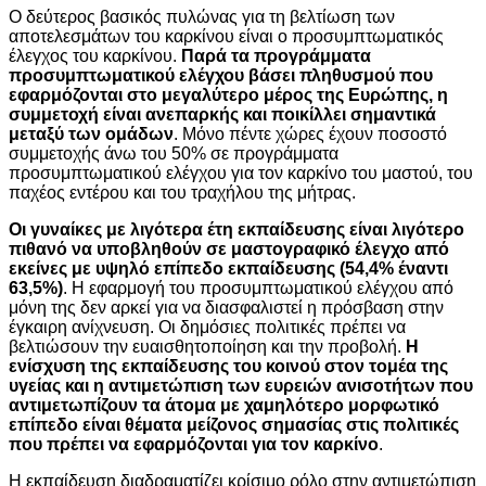
Ο δεύτερος βασικός πυλώνας για τη βελτίωση των
αποτελεσμάτων του καρκίνου είναι ο προσυμπτωματικός
έλεγχος του καρκίνου.
Παρά τα προγράμματα
προσυμπτωματικού ελέγχου βάσει πληθυσμού που
εφαρμόζονται στο μεγαλύτερο μέρος της Ευρώπης, η
συμμετοχή είναι ανεπαρκής και ποικίλλει σημαντικά
μεταξύ των ομάδων
. Μόνο πέντε χώρες έχουν ποσοστό
συμμετοχής άνω του 50% σε προγράμματα
προσυμπτωματικού ελέγχου για τον καρκίνο του μαστού, του
παχέος εντέρου και του τραχήλου της μήτρας.
Οι γυναίκες με λιγότερα έτη εκπαίδευσης είναι λιγότερο
πιθανό να υποβληθούν σε μαστογραφικό έλεγχο από
εκείνες με υψηλό επίπεδο εκπαίδευσης (54,4% έναντι
63,5%)
. Η εφαρμογή του προσυμπτωματικού ελέγχου από
μόνη της δεν αρκεί για να διασφαλιστεί η πρόσβαση στην
έγκαιρη ανίχνευση. Οι δημόσιες πολιτικές πρέπει να
βελτιώσουν την ευαισθητοποίηση και την προβολή.
Η
ενίσχυση της εκπαίδευσης του κοινού στον τομέα της
υγείας και η αντιμετώπιση των ευρειών ανισοτήτων που
αντιμετωπίζουν τα άτομα με χαμηλότερο μορφωτικό
επίπεδο είναι θέματα μείζονος σημασίας στις πολιτικές
που πρέπει να εφαρμόζονται για τον καρκίνο
.
Η εκπαίδευση διαδραματίζει κρίσιμο ρόλο στην αντιμετώπιση