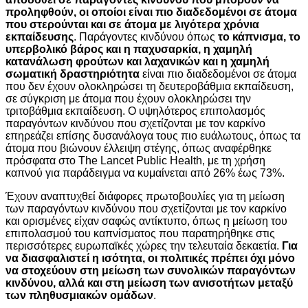
προληφθούν, οι οποίοι είναι πιο διαδεδομένοι σε άτομα
που στερούνται και σε άτομα με λιγότερα χρόνια
εκπαίδευσης
. Παράγοντες κινδύνου όπως
το κάπνισμα, το
υπερβολικό βάρος και η παχυσαρκία, η χαμηλή
κατανάλωση φρούτων και λαχανικών και η χαμηλή
σωματική δραστηριότητα
είναι πιο διαδεδομένοι σε άτομα
που δεν έχουν ολοκληρώσει τη δευτεροβάθμια εκπαίδευση,
σε σύγκριση με άτομα που έχουν ολοκληρώσει την
τριτοβάθμια εκπαίδευση. Ο υψηλότερος επιπολασμός
παραγόντων κινδύνου που σχετίζονται με τον καρκίνο
επηρεάζει επίσης δυσανάλογα τους πιο ευάλωτους, όπως τα
άτομα που βιώνουν έλλειψη στέγης, όπως αναφέρθηκε
πρόσφατα στο The Lancet Public Health, με τη χρήση
καπνού για παράδειγμα να κυμαίνεται από 26% έως 73%.
Έχουν αναπτυχθεί διάφορες πρωτοβουλίες για τη μείωση
των παραγόντων κινδύνου που σχετίζονται με τον καρκίνο
και ορισμένες είχαν σαφώς αντίκτυπο, όπως η μείωση του
επιπολασμού του καπνίσματος που παρατηρήθηκε στις
περισσότερες ευρωπαϊκές χώρες την τελευταία δεκαετία.
Για
να διασφαλιστεί η ισότητα, οι πολιτικές πρέπει όχι μόνο
να στοχεύουν στη μείωση των συνολικών παραγόντων
κινδύνου, αλλά και στη μείωση των ανισοτήτων μεταξύ
των πληθυσμιακών ομάδων
.