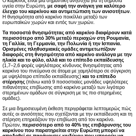
Ο καρκίνος είναι μια σημαντική ανησυχία για τη δημόσια
υγεία στην Ευρώπη,
με σαφή την ανάγκη για καλύτερο
έλεγχο του καρκίνου και αντιμετώπιση των ανισοτήτων
.
Η θνησιμότητα από καρκίνο ποικίλλει μεταξύ των
ευρωπαϊκών χωρών και εντός των χωρών.
Τα ποσοστά θνησιμότητας από καρκίνο διαφέρουν κατά
περισσότερο από 30% μεταξύ περιοχών στη Ρουμανία,
τη Γαλλία, τη Γερμανία, την Πολωνία ή την Ισπανία.
Ορισμένες πληθυσμιακές ομάδες αντιμετωπίζουν
διαφορές στη θνησιμότητα από καρκίνο ανάλογα με την
ηλικία και το φύλο, αλλά και το επίπεδο εκπαίδευσης
(1,7–2,6 φορές υψηλότερος κίνδυνος θνησιμότητας από
καρκίνο του πνεύμονα σε άτομα με χαμηλότερο σε σύγκριση
με υψηλότερο επίπεδο εκπαίδευσης)
και το επίπεδο
στέρησης
(πάνω κατά 9 ποσοστιαίες μονάδες υψηλότερες
πιθανότητες επιβίωσης από καρκίνο μεταξύ των λιγότερο
στερημένων ομάδων σε σύγκριση με τις πιο στερημένες
ομάδες).
Σε μια δημοσιευμένη έκθεση περιγράφεται λεπτομερώς πώς
αυτές οι ανισότητες που σχετίζονται με την εκπαίδευση και τη
στέρηση επηρεάζουν την επιβίωση από τον καρκίνο.
Πρώτον,
περισσότερο από το 40% της επιβάρυνσης του
καρκίνου που παρατηρείται στην Ευρώπη μπορεί να
αποδοθεί σε παράγοντες κινδύνου που μπορούν να