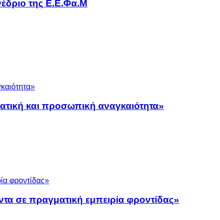
έδριο της Ε.Ε.Φα.Μ
ματική και προσωπική αναγκαιότητα»
ντα σε πραγματική εμπειρία φροντίδας»