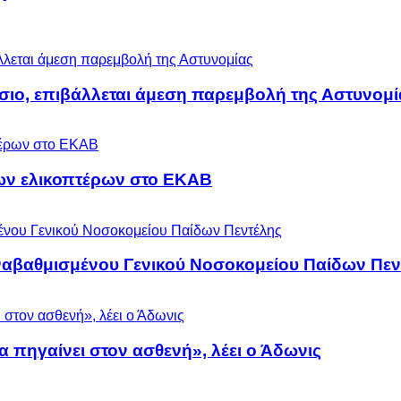
άσιο, επιβάλλεται άμεση παρεμβολή της Αστυνομί
ων ελικοπτέρων στο ΕΚΑΒ
αναβαθμισμένου Γενικού Νοσοκομείου Παίδων Πεν
α πηγαίνει στον ασθενή», λέει ο Άδωνις