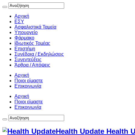
Αρχική
ΕΣΥ
Ασφαλιστικά Ταμεία
Υπουργείο
Φάρμακο
Ιδιωτικός Τομέας
Επιστήμη
Συνέδρια / Εκδηλώσεις
Συνεντεύξεις
Άρθρα / Απόψεις
Αρχική
Ποιοι είμαστε
Επικοινωνία
Αρχική
Ποιοι είμαστε
Επικοινωνία
Health Update Health 