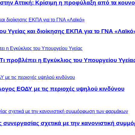
 στην Αττική: Κρίσιμη η προφύλαξη από τα κουν
ου Υγείας και διοίκησης ΕΚΠΑ για το ΓΝΑ «Λαϊκό
 Τι προβλέπει η Εγκύκλιος του Υπουργείου Υγεία
λογος ΕΟΔΥ με τις περιοχές υψηλού κινδύνου
ς συνεργασίας σχετικά με την κανονιστική συ