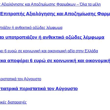
ς Επιτροπής Αξιολόγησης και Αποζημίωσης Φαρμ
 το υποτροπιάζον ή ανθεκτικό οζώδες λέμφωμα
α αποφέρει 6 ευρώ σε κοινωνική και οικονομική
ιατρικά περιστατικά τον Αύγουστο