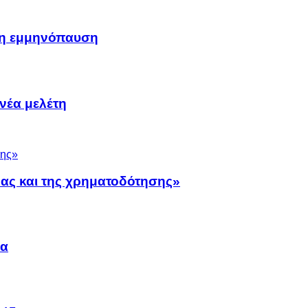
μη εμμηνόπαυση
νέα μελέτη
νας και της χρηματοδότησης»
να