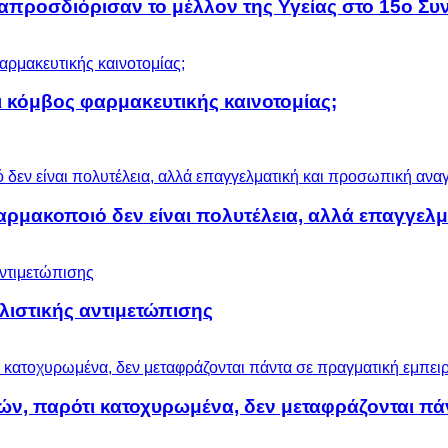
προσδιόρισαν το μέλλον της Υγείας στο 15ο Συν
 κόμβος φαρμακευτικής καινοτομίας;
αρμακοποιό δεν είναι πολυτέλεια, αλλά επαγγελ
ολιστικής αντιμετώπισης
ών, παρότι κατοχυρωμένα, δεν μεταφράζονται πά