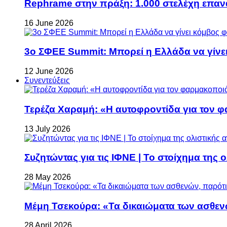
Rephrame στην πράξη: 1.000 στελέχη επανα
16 June 2026
3ο ΣΦΕΕ Summit: Μπορεί η Ελλάδα να γίνει
12 June 2026
Συνεντεύξεις
Τερέζα Χαραμή: «Η αυτοφροντίδα για τον φ
13 July 2026
Συζητώντας για τις ΙΦΝΕ | Το στοίχημα της 
28 May 2026
Μέμη Τσεκούρα: «Τα δικαιώματα των ασθεν
28 April 2026