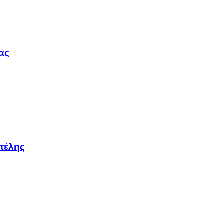
ας
τέλης