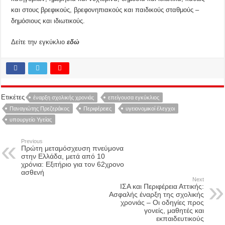
και στους βρεφικούς, βρεφονηπιακούς και παιδικούς σταθμούς –
δημόσιους και ιδιωτικούς.
Δείτε την εγκύκλιο
εδώ
Ετικέτες
έναρξη σχολικής χρονιάς
επείγουσα εγκύκλιος
Παναγιώτης Πρεζεράκος
Περιφέρειες
υγειονομικοί έλεγχοι
υπουργείο Υγείας
Previous
Πρώτη μεταμόσχευση πνεύμονα
στην Ελλάδα, μετά από 10
χρόνια: Εξιτήριο για τον 62χρονο
ασθενή
Next
ΙΣΑ και Περιφέρεια Αττικής:
Ασφαλής έναρξη της σχολικής
χρονιάς – Οι οδηγίες προς
γονείς, μαθητές και
εκπαιδευτικούς