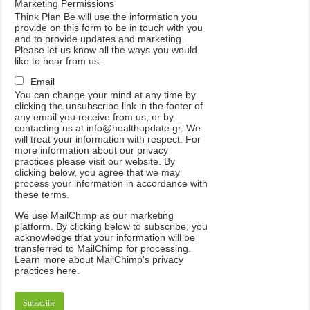
Marketing Permissions
Think Plan Be will use the information you
provide on this form to be in touch with you
and to provide updates and marketing.
Please let us know all the ways you would
like to hear from us:
Email
You can change your mind at any time by
clicking the unsubscribe link in the footer of
any email you receive from us, or by
contacting us at info@healthupdate.gr. We
will treat your information with respect. For
more information about our privacy
practices please visit our website. By
clicking below, you agree that we may
process your information in accordance with
these terms.
We
use
MailChimp
as
our
marketing
platform
.
By
clicking
below
to
subscribe
,
you
acknowledge
that
your
information
will
be
transferred
to
MailChimp
for
processing
.
Learn
more
about
MailChimp
'
s
privacy
practices
here
.