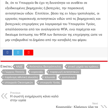
δε, ότι το Υπουργείο θα έχει τη δυνατότητα να αναθέτει σε
εξειδικευμένες βιομηχανίες ή βιοτεχνίες, την παρασκευή
αντισηπτικών ειδών. Επιπλέον, βάσει της εν λόγω τροπολογίας, οι
εργασίες παρασκευής αντισηπτικών ειδών από τις βιομηχανικές και
βιοτεχνικές επιχειρήσεις για λογαριασμό του Υπουργείου Υγείας,
απαλλάσσονται από τον αναλογούντα ΦΠΑ, ενώ παρέχεται και
δικαίωμα έκπτωσης του ΦΠΑ των δαπανών της επιχείρησης ώστε να
μην επιβαρυθνεί το Δημόσιο από την καταβολή του φόρου.
Ετικέτες
ΑΑΔΕ
Απόστολος Βεσυρόπουλος
γενικό χημείο του κράτους
Γιώργος Πιτσιλής
κορονοϊός
παραγωγή αντισηπτικών
παράνομη αιθυλική αλκοόλη
τελωνεία
τροπολογία
υπουργείο Οικονομικών
υπουργείο Υγείας
Previous
Η σωστή ενημέρωση κάνει καλό
στην υγεία
Next
Κορονοϊός: Κλείνουν όλα τα