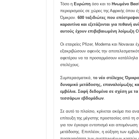
Τόσο η
Ευρώπη
όσο και το
Ηνωμένο Βασί
περιορισμούς σε χώρες της Αφρικής όπου έ
Όμικρον.
600 ταξιδιώτες που επέστρεψαν
καραντίνα και εξετάζονται για πιθανή α
αυτούς έχουν επιβεβαιωμένη λοίμωξη
C
Οι εταιρείες Pfizer, Moderna και Novavax 
εξακριβώσουν αφενός την αποτελεσματικότη
αφετέρου να τα προσαρμόσουν κατάλληλα 
στελέχους.
Συμπερασματικά,
το νέο στέλεχος Όμικρ
δυναμικό μετάδοσης, επαναλοίμωξης κ
εμβόλια. Σαφή δεδομένα σε σχέση με τα
τεσσάρων εβδομάδων
.
Σε αυτό το πλαίσιο, κρίνεται ακόμα πιο αν
επίτευξη της μέγιστης προστασίας από τη
για τον έγκαιρο εντοπισμό και απομόνωση
μετάδοσης. Επιπλέον, η αύξηση των εμβολ
προτεραιότητα των ανεπτυγμένων κρατών κ