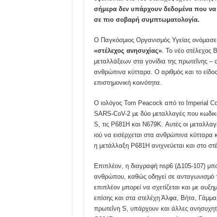
σήμερα δεν υπάρχουν δεδομένα που να 
σε πιο σοβαρή συμπτωματολογία.
Ο Παγκόσμιος Οργανισμός Υγείας ονόμασε 
«στέλεχος ανησυχίας»
. Το νέο στέλεχος Β
μεταλλάξεων στα γονίδια της πρωτεΐνης – α
ανθρώπινα κύτταρα. Ο αριθμός και το είδ
επιστημονική κοινότητα.
Ο ιολόγος Tom Peacock από το Imperial Col
SARS-CoV-2 με δύο μεταλλαγές που κωδικο
S, τις P681H και N679K. Αυτές οι μεταλλαγέ
ιού να εισέρχεται στα ανθρώπινα κύτταρα κ
η μετάλλαξη P681H ανιχνεύεται και στο στ
Επιπλέον, η διαγραφή nsp6 (Δ105-107) μπορ
ανθρώπου, καθώς οδηγεί σε ανταγωνισμό τη
επιπλέον μπορεί να σχετίζεται και με αυξη
επίσης και στα στελέχη Άλφα, Βήτα, Γάμμα
πρωτεΐνη S, υπάρχουν και άλλες ανησυχητ