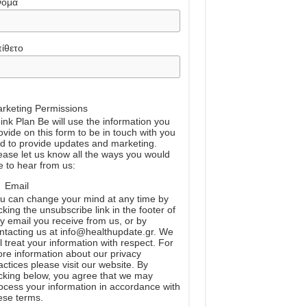
νομα
ίθετο
rketing Permissions
ink Plan Be will use the information you
ovide on this form to be in touch with you
d to provide updates and marketing.
ease let us know all the ways you would
ke to hear from us:
Email
u can change your mind at any time by
icking the unsubscribe link in the footer of
y email you receive from us, or by
ntacting us at info@healthupdate.gr. We
ll treat your information with respect. For
re information about our privacy
actices please visit our website. By
icking below, you agree that we may
ocess your information in accordance with
ese terms.