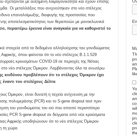
Ό
 σχετίζονται με αυξημένη λοιμογονικότητα και έχουν επίσης
άμδα. Οι μεταλλάξεις που ανιχνεύτηκαν στο νέο στέλεχος
ίνδυνο επαναλοίμωξης, διαφυγής της προστασίας που
Επ
ένης αποτελεσματικότητας των θεραπειών με μονοκλωνικά
ο, περαιτέρω έρευνα είναι αναγκαία για να καθοριστεί το
γικά στοιχεία από τα δεδομένα αλληλούχισης του γονιδιώματος
Ma
Th
φρικής, όπου φαίνεται ότι το νέο στέλεχος Β.1.1.529
pr
 συρροές κρουσμάτων COVID-19 σε περιοχές της Νότιας
an
υ στο νέο στέλεχος Όμικρον. Λαμβάνοντας όλα τα ανωτέρω
Pl
li
ης κινδύνου προβλέπουν ότι το στέλεχος Όμικρον έχει
 έναντι του στελέχους Δέλτα
.
Yo
cl
υς Όμικρον, είναι δυνατή η ταχεία ανίχνευση με την
an
σης πολυμεράσης (PCR) και το S-gene dropout test πριν
co
χιση του γονιδιώματος του ιού που απαιτεί περισσότερο
wi
mo
ασίες PCR S-gene dropout σε δείγματα από νέα κρούσματα
pr
τιας Αφρικής υποδηλώνουν ότι το νέο στέλεχος Όμικρον
cl
pr
η τη χώρα.
th