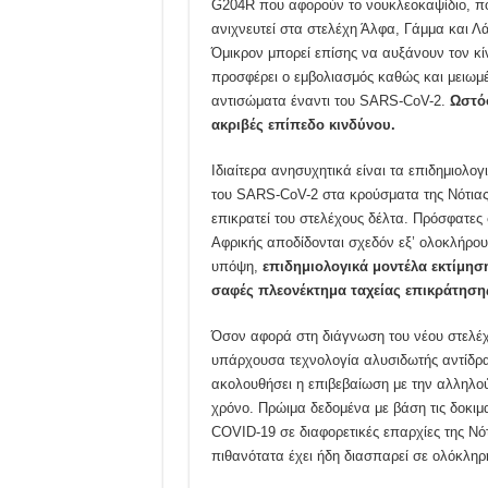
G204R που αφορούν το νουκλεοκαψίδιο, που
ανιχνευτεί στα στελέχη Άλφα, Γάμμα και Λ
Όμικρον μπορεί επίσης να αυξάνουν τον κ
προσφέρει ο εμβολιασμός καθώς και μειωμ
αντισώματα έναντι του SARS-CoV-2.
Ωστόσ
ακριβές επίπεδο κινδύνου.
Ιδιαίτερα ανησυχητικά είναι τα επιδημιολο
του SARS-CoV-2 στα κρούσματα της Νότιας Α
επικρατεί του στελέχους δέλτα. Πρόσφατες
Αφρικής αποδίδονται σχεδόν εξ’ ολοκλήρο
υπόψη,
επιδημιολογικά μοντέλα εκτίμησ
σαφές πλεονέκτημα ταχείας επικράτησης
Όσον αφορά στη διάγνωση του νέου στελέχο
υπάρχουσα τεχνολογία αλυσιδωτής αντίδρα
ακολουθήσει η επιβεβαίωση με την αλληλού
χρόνο. Πρώιμα δεδομένα με βάση τις δοκιμ
COVID-19 σε διαφορετικές επαρχίες της Νό
πιθανότατα έχει ήδη διασπαρεί σε ολόκληρ