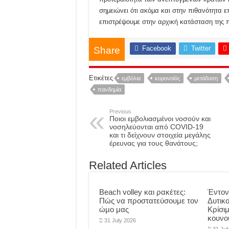
σημειώνει ότι ακόμα και στην πιθανότητα
επιστρέψουμε στην αρχική κατάσταση της 
Facebook
Twitter
Share
Ετικέτες
εμβόλια
κορονοϊός
μετάδοση
πανδημία
Previous
Ποιοι εμβολιασμένοι νοσούν και
νοσηλεύονται από COVID-19
και τι δείχνουν στοιχεία μεγάλης
έρευνας για τους θανάτους;
Related Articles
Beach volley και ρακέτες:
Έντον
Πώς να προστατεύσουμε τον
Δυτικο
ώμο μας
Κρίσι
κουνο
31 July 2026
31 Jul