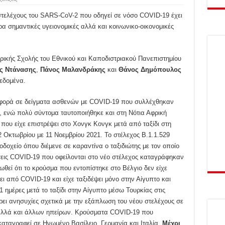
τελέχους του SARS-CoV-2 που οδηγεί σε νόσο COVID-19 έχει
α σημαντικές υγειονομικές αλλά και κοινωνικο-οικονομικές
ατρικής Σχολής του Εθνικού και Καποδιστριακού Πανεπιστημίου
ς Ντάνασης
,
Πάνος Μαλανδράκης
και
Θάνος Δημόπουλος
εδομένα.
 φορά σε δείγματα ασθενών με COVID-19 που συλλέχθηκαν
, ενώ πολύ σύντομα ταυτοποιήθηκε και στη Νότια Αφρική
που είχε επιστρέψει στο Χονγκ Κονγκ μετά από ταξίδι στη
 Οκτωβρίου με 11 Νοεμβρίου 2021. Το στέλεχος Β.1.1.529
οδοχείο όπου διέμενε σε καραντίνα ο ταξιδιώτης με τον οποίο
εις COVID-19 που οφείλονται στο νέο στέλεχος καταγράφηκαν
ιωθεί ότι το κρούσμα που εντοπίστηκε στο Βέλγιο δεν είχε
ι από COVID-19 και είχε ταξιδέψει μόνο στην Αίγυπτο και
ημέρες μετά το ταξίδι στην Αίγυπτο μέσω Τουρκίας στις
ρει ανησυχίες σχετικά με την εξάπλωση του νέου στελέχους σε
 αλλά και άλλων ηπείρων. Κρούσματα COVID-19 που
καταγραφεί σε Ηνωμένο Βασίλειο, Γερμανία και Ιταλία.
Μέχρι