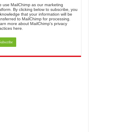
e
use
MailChimp
as
our
marketing
atform
.
By
clicking
below
to
subscribe
,
you
knowledge
that
your
information
will
be
ansferred
to
MailChimp
for
processing
.
arn
more
about
MailChimp
'
s
privacy
actices
here
.