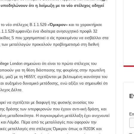
υποδηλώνουν ότι η λοίμωξη με το νέο στέλεχος οδηγεί
το νέο στέλεχος Β.1.1.529 «
Όμικρον
» και το χαρακτήρισε
.1.1.529 εμφανίζει ένα ιδιαίτερα ανησυχητικό προφίλ 32
κίδας S που χρησιμοποιεί ο ιός προκειμένου να εισβάλλει στα
ος των μεταλλαγών προκαλούν προβληματισμό στη διεθνή
lege London σημειώνει ότι είναι το πρώτο στέλεχος του
ποιούν για τη θέση διάσπασης της φουρίνης στην πρωτεΐνη
ς, μαζί με τη H655Υ, σχετίζονται με βελτιωμένη ικανότητα του
αι αυξημένο δυναμικό μετάδοσης, ενώ αξίζει να σημειωθεί ότι
έλεχος Δέλτα.
Ε
εί να σχετίζεται με διαφυγή της φυσικής ανοσίας του
ς δράσης των ιντερφερονών που έχουν αντι-ιική δράση, και
Em
μένη μεταδοτικότητα. Η συγκεκριμένη μετάλλαξη έχει ανιχνευτεί
 και Λάμδα. Πέρα από τις μεταλλαγές που αφορούν την
ικές μεταλλαγές στο στέλεχος Όμικρον όπως οι R203K και