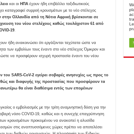
λειο
και οι
ΗΠΑ
έχουν ήδη επιβάλλει ταξιδιωτικούς
W
pl
χει καταγραφεί συρροή κρουσμάτων με το νέο στέλεχος
ac
 στην Ολλανδία από τη Νότια Αφρική βρίσκονται σε
tr
νίχνευση του νέου στελέχους καθώς τουλάχιστον 61 από
Le
pr
OVID
-19
.
έχουν ήδη ανακοινώσει ότι εργάζονται ταχύτατα ώστε να
τα των εμβολίων τους έναντι στο νέο στέλεχος Όμικρον και
ώστε να προσφέρουν ισχυρή προστασία έναντι του νέου
ον του SARS
-CoV
-2 εγείρει σοβαρές ανησυχίες ως προς το
αθώς και διαφυγής της προστασίας που προσφέρουν τα
 ανωτέρω θα είναι διαθέσιμα εντός των επομένων
αγκαίος ο εμβολιασμός με την τρίτη αναμνηστική δόση για την
 σοβαρή νόσο COVID-19, καθώς και η συνεχής επαγρύπνηση
 των κρουσμάτων προκειμένου να ανακοπεί η αλυσίδα
ιασμών στις αναπτυσσόμενες χώρες πρέπει να αποτελέσει
αι των διεθνών οργανισμών. Η πλειοψηφία των Ειδικών