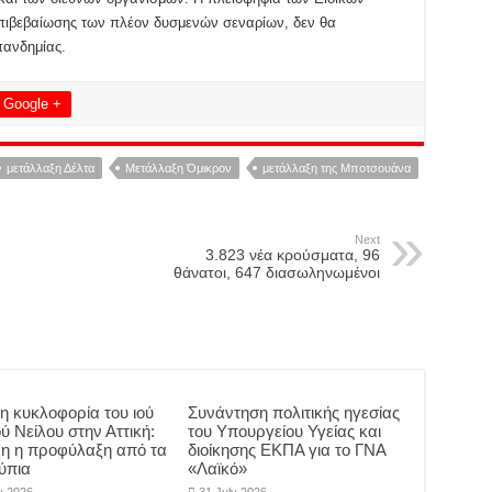
 επιβεβαίωσης των πλέον δυσμενών σεναρίων, δεν θα
πανδημίας.
Google +
μετάλλαξη Δέλτα
Μετάλλαξη Όμικρον
μετάλλαξη της Μποτσουάνα
Next
3.823 νέα κρούσματα, 96
θάνατοι, 647 διασωληνωμένοι
η κυκλοφορία του ιού
Συνάντηση πολιτικής ηγεσίας
ύ Νείλου στην Αττική:
του Υπουργείου Υγείας και
μη η προφύλαξη από τα
διοίκησης ΕΚΠΑ για το ΓΝΑ
ύπια
«Λαϊκό»
y 2026
31 July 2026