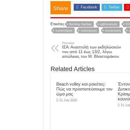
Facebook
Twitter
Share
Ετικέτες
Βασίλης Κικίλιας
εμβολιασμός
ΕΟ
προσλήψεις
πρόσφυγες
συνάντηση
Previous
ΙΣΑ: Αναστολή των εκδηλώσεών
του από 11 έως 13/2, λόγω
απώλειας του Μ. Βλασταράκου
Related Articles
Beach volley και ρακέτες:
Έντον
Πώς να προστατεύσουμε τον
Δυτικο
ώμο μας
Κρίσι
κουνο
31 July 2026
31 Jul