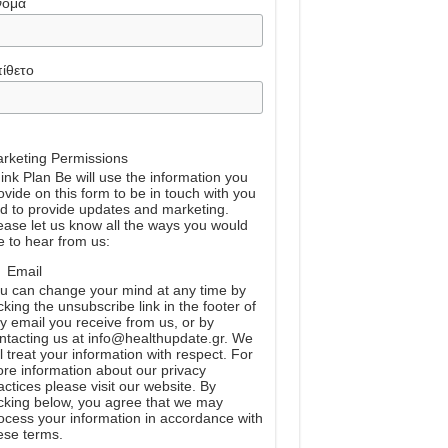
νομα
ίθετο
rketing Permissions
ink Plan Be will use the information you
ovide on this form to be in touch with you
d to provide updates and marketing.
ease let us know all the ways you would
ke to hear from us:
Email
u can change your mind at any time by
icking the unsubscribe link in the footer of
y email you receive from us, or by
ntacting us at info@healthupdate.gr. We
ll treat your information with respect. For
re information about our privacy
actices please visit our website. By
icking below, you agree that we may
ocess your information in accordance with
ese terms.