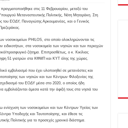
 πραγματοποιήθηκε στις 11 Φεβρουαρίου, μεταξύ του
 Υπουργού Μεταναστευτικής Πολιτικής, Νότη Μηταράκη. Στη
ς του ΕΟΔΥ, Παναγιώτης Αρκουμανέας, και ο Γενικός
Πρεζεράκος.
ων νοσοκομείων PHILOS, στο οποίο ολοκληρώνονται τις
ν ειδικοτήτων, στα νοσοκομεία των νησιών και των περιοχών
ικό/προσφυγικό ζήτημα. Επιπροσθέτως, ο κ. Κικίλιας
ληψη 51 γιατρών στα ΚΦΜΠ και ΚΥΤ όλης της χώρας.
ικό εμβολιασμό που έχει υλοποιηθεί σε μετανάστες και
οποίησης των νησιών και των Κέντρων Φιλοξενίας της
 σχεδιασμό του ΕΟΔΥ μέσα στο 2020, ο οποίος ήδη
να εμβολιάζονται άμεσα κατά την άφιξή τους στα νησιά του
ω ενίσχυση των νοσοκομείων και των Κέντρων Υγείας των
έντρα Υποδοχής και Ταυτοποίησης, και έθεσε τις
τικής Πολιτικής για το προσεχές χρονικό διάστημα.