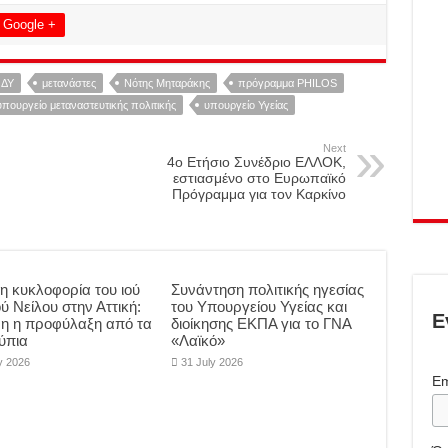
Google +
ΔΥ
μετανάστες
Νότης Μηταράκης
πρόγραμμα PHILOS
υπουργείο μεταναστευτικής πολιτικής
υπουργείο Υγείας
Next
4o Eτήσιο Συνέδριο ΕΛΛΟΚ,
εστιασμένο στο Ευρωπαϊκό
Πρόγραμμα για τον Καρκίνο
η κυκλοφορία του ιού
Συνάντηση πολιτικής ηγεσίας
ύ Νείλου στην Αττική:
του Υπουργείου Υγείας και
Ε
μη η προφύλαξη από τα
διοίκησης ΕΚΠΑ για το ΓΝΑ
ύπια
«Λαϊκό»
y 2026
31 July 2026
Em