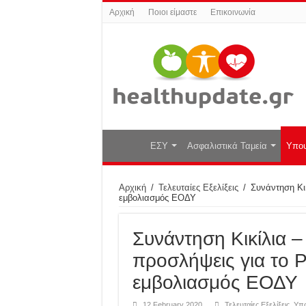
Αρχική
Ποιοι είμαστε
Επικοινωνία
ΕΣΥ
Ασφαλιστικά Ταμεία
Υπου
Αρχική
/
Τελευταίες Εξελίξεις
/
Συνάντηση Κι
εμβολιασμός ΕΟΔΥ
Συνάντηση Κικίλια 
προσλήψεις για το P
εμβολιασμός ΕΟΔΥ
12 February 2020
Τελευταίες Εξελίξεις
,
Υπο