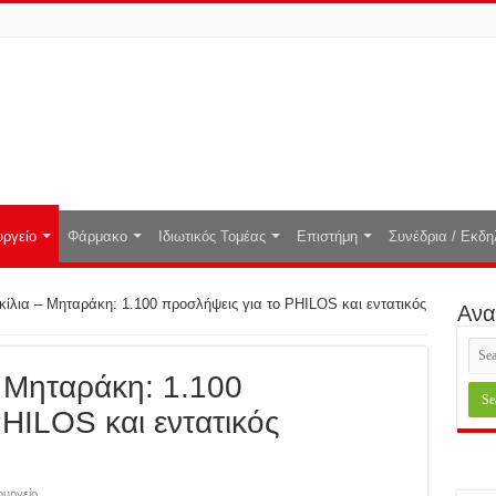
ργείο
Φάρμακο
Ιδιωτικός Τομέας
Επιστήμη
Συνέδρια / Εκδη
κίλια – Μηταράκη: 1.100 προσλήψεις για το PHILOS και εντατικός
Ανα
– Μηταράκη: 1.100
HILOS και εντατικός
υργείο