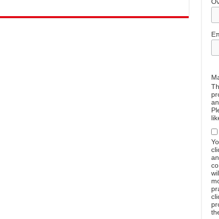
Ό
Επ
Ma
Th
pr
an
Pl
li
Yo
cl
an
co
wi
mo
pr
cl
pr
th