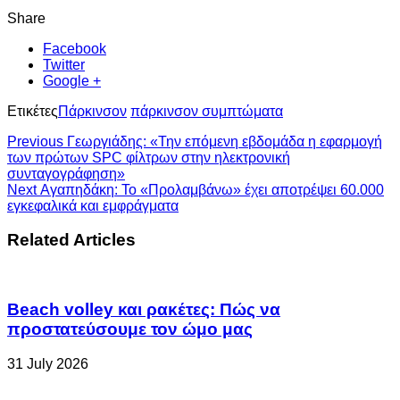
Share
Facebook
Twitter
Google +
Ετικέτες
Πάρκινσον
πάρκινσον συμπτώματα
Previous
Γεωργιάδης: «Την επόμενη εβδομάδα η εφαρμογή
των πρώτων SPC φίλτρων στην ηλεκτρονική
συνταγογράφηση»
Next
Αγαπηδάκη: Το «Προλαμβάνω» έχει αποτρέψει 60.000
εγκεφαλικά και εμφράγματα
Related Articles
Beach volley και ρακέτες: Πώς να
προστατεύσουμε τον ώμο μας
31 July 2026