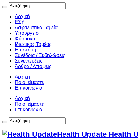
Αρχική
ΕΣΥ
Ασφαλιστικά Ταμεία
Υπουργείο
Φάρμακο
Ιδιωτικός Τομέας
Επιστήμη
Συνέδρια / Εκδηλώσεις
Συνεντεύξεις
Άρθρα / Απόψεις
Αρχική
Ποιοι είμαστε
Επικοινωνία
Αρχική
Ποιοι είμαστε
Επικοινωνία
Health Update Health 