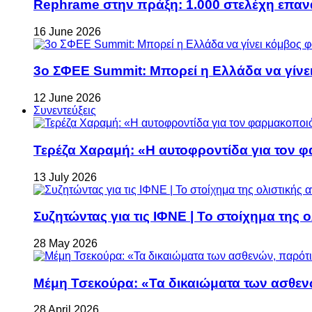
Rephrame στην πράξη: 1.000 στελέχη επανα
16 June 2026
3ο ΣΦΕΕ Summit: Μπορεί η Ελλάδα να γίνει
12 June 2026
Συνεντεύξεις
Τερέζα Χαραμή: «Η αυτοφροντίδα για τον φ
13 July 2026
Συζητώντας για τις ΙΦΝΕ | Το στοίχημα της 
28 May 2026
Μέμη Τσεκούρα: «Τα δικαιώματα των ασθεν
28 April 2026