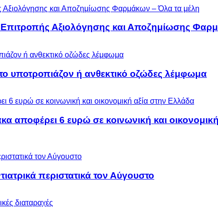
ς Επιτροπής Αξιολόγησης και Αποζημίωσης Φαρμ
 το υποτροπιάζον ή ανθεκτικό οζώδες λέμφωμα
α αποφέρει 6 ευρώ σε κοινωνική και οικονομική
ιατρικά περιστατικά τον Αύγουστο