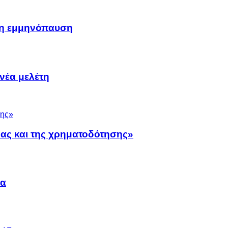
μη εμμηνόπαυση
νέα μελέτη
νας και της χρηματοδότησης»
να