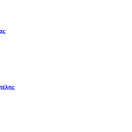
ας
τέλης