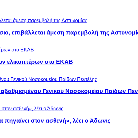
άσιο, επιβάλλεται άμεση παρεμβολή της Αστυνομί
ων ελικοπτέρων στο ΕΚΑΒ
αναβαθμισμένου Γενικού Νοσοκομείου Παίδων Πεν
α πηγαίνει στον ασθενή», λέει ο Άδωνις