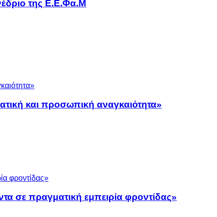
έδριο της Ε.Ε.Φα.Μ
ματική και προσωπική αναγκαιότητα»
ντα σε πραγματική εμπειρία φροντίδας»