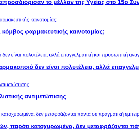
προσδιόρισαν το μέλλον της Υγείας στο 15ο Συν
 κόμβος φαρμακευτικής καινοτομίας;
αρμακοποιό δεν είναι πολυτέλεια, αλλά επαγγελ
ολιστικής αντιμετώπισης
ών, παρότι κατοχυρωμένα, δεν μεταφράζονται πά