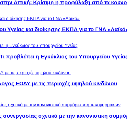
 στην Αττική: Κρίσιμη η προφύλαξη από τα κουν
ου Υγείας και διοίκησης ΕΚΠΑ για το ΓΝΑ «Λαϊκό
 Τι προβλέπει η Εγκύκλιος του Υπουργείου Υγεία
λογος ΕΟΔΥ με τις περιοχές υψηλού κινδύνου
ς συνεργασίας σχετικά με την κανονιστική συ