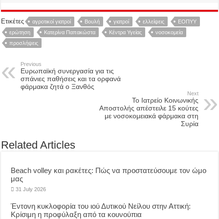
Ετικέτες
αγροτικοί γιατροί
Βουλή
γιατροί
ελλείψεις
ΕΟΠΥΥ
ερώτηση
Κατερίνα Παπακώστα
Κέντρα Υγείας
νοσοκομεία
προσλήψεις
Previous
Ευρωπαϊκή συνεργασία για τις
σπάνιες παθήσεις και τα ορφανά
φάρμακα ζητά ο Ξανθός
Next
Το Ιατρείο Κοινωνικής
Αποστολής απέστειλε 15 κούτες
με νοσοκομειακά φάρμακα στη
Συρία
Related Articles
Beach volley και ρακέτες: Πώς να προστατεύσουμε τον ώμο
μας
31 July 2026
Έντονη κυκλοφορία του ιού Δυτικού Νείλου στην Αττική:
Κρίσιμη η προφύλαξη από τα κουνούπια