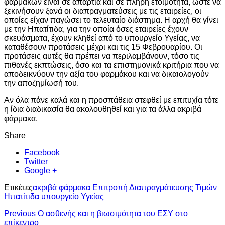
φαρμάκων είναι σε απαρτία και σε πλήρη ετοιμότητα, ώστε να
ξεκινήσουν ξανά οι διαπραγματεύσεις με τις εταιρείες, οι
οποίες είχαν παγώσει το τελευταίο διάστημα. Η αρχή θα γίνει
με την Ηπατίτιδα, για την οποία όσες εταιρείες έχουν
σκευάσματα, έχουν κληθεί από το υπουργείο Υγείας, να
καταθέσουν προτάσεις μέχρι και τις 15 Φεβρουαρίου. Οι
προτάσεις αυτές θα πρέπει να περιλαμβάνουν, τόσο τις
πιθανές εκπτώσεις, όσο και τα επιστημονικά κριτήρια που να
αποδεικνύουν την αξία του φαρμάκου και να δικαιολογούν
την αποζημίωσή του.
Αν όλα πάνε καλά και η προσπάθεια στεφθεί με επιτυχία τότε
η ίδια διαδικασία θα ακολουθηθεί και για τα άλλα ακριβά
φάρμακα.
Share
Facebook
Twitter
Google +
Ετικέτες
ακριβά φάρμακα
Επιτροπή Διαπραγμάτευσης Τιμών
Ηπατίτιδα
υπουργείο Υγείας
Previous
Ο ασθενής και η βιωσιμότητα του ΕΣΥ στο
επίκεντρο