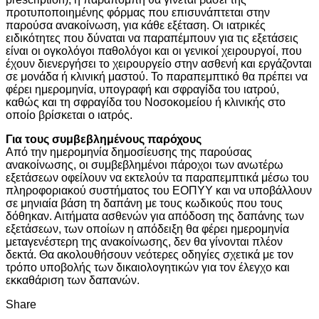
προτυποποιημένης φόρμας που επισυνάπτεται στην
παρούσα ανακοίνωση, για κάθε εξέταση. Οι ιατρικές
ειδικότητες που δύναται να παραπέμπουν για τις εξετάσεις
είναι οι ογκολόγοι παθολόγοι και οι γενικοί χειρουργοί, που
έχουν διενεργήσει το χειρουργείο στην ασθενή και εργάζονται
σε μονάδα ή κλινική μαστού. Το παραπεμπτικό θα πρέπει να
φέρει ημερομηνία, υπογραφή και σφραγίδα του ιατρού,
καθώς και τη σφραγίδα του Νοσοκομείου ή κλινικής στο
οποίο βρίσκεται ο ιατρός.
Για τους συμβεβλημένους παρόχους
Από την ημερομηνία δημοσίευσης της παρούσας
ανακοίνωσης, οι συμβεβλημένοι πάροχοι των ανωτέρω
εξετάσεων οφείλουν να εκτελούν τα παραπεμπτικά μέσω του
πληροφοριακού συστήματος του ΕΟΠΥΥ και να υποβάλλουν
σε μηνιαία βάση τη δαπάνη με τους κωδικούς που τους
δόθηκαν. Αιτήματα ασθενών για απόδοση της δαπάνης των
εξετάσεων, των οποίων η απόδειξη θα φέρει ημερομηνία
μεταγενέστερη της ανακοίνωσης, δεν θα γίνονται πλέον
δεκτά. Θα ακολουθήσουν νεότερες οδηγίες σχετικά με τον
τρόπο υποβολής των δικαιολογητικών για τον έλεγχο και
εκκαθάριση των δαπανών.
Share