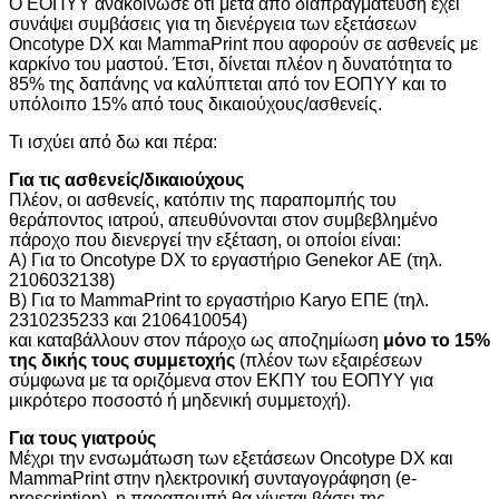
Ο ΕΟΠΥΥ ανακοίνωσε ότι μετά από διαπραγμάτευση έχει
συνάψει συμβάσεις για τη διενέργεια των εξετάσεων
Oncotype DΧ και MammaPrint που αφορούν σε ασθενείς με
καρκίνο του μαστού. Έτσι, δίνεται πλέον η δυνατότητα το
85% της δαπάνης να καλύπτεται από τον ΕΟΠΥΥ και το
υπόλοιπο 15% από τους δικαιούχους/ασθενείς.
Τι ισχύει από δω και πέρα:
Για τις ασθενείς/δικαιούχους
Πλέον, οι ασθενείς, κατόπιν της παραπομπής του
θεράποντος ιατρού, απευθύνονται στον συμβεβλημένο
πάροχο που διενεργεί την εξέταση, οι οποίοι είναι:
Α) Για το Oncotype DΧ το εργαστήριο Genekor ΑΕ (τηλ.
2106032138)
Β) Για το MammaPrint το εργαστήριο Karyo ΕΠΕ (τηλ.
2310235233 και 2106410054)
και καταβάλλουν στον πάροχο ως αποζημίωση
μόνο το 15%
της δικής τους συμμετοχής
(πλέον των εξαιρέσεων
σύμφωνα με τα οριζόμενα στον ΕΚΠΥ του ΕΟΠΥΥ για
μικρότερο ποσοστό ή μηδενική συμμετοχή).
Για τους γιατρούς
Μέχρι την ενσωμάτωση των εξετάσεων Oncotype DX και
MammaPrint στην ηλεκτρονική συνταγογράφηση (e-
prescription), η παραπομπή θα γίνεται βάσει της