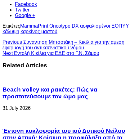
Facebook
Twitter
Google +
Ετικέτες
MammaPrint
Oncotype DΧ
ασφαλισμένοι
ΕΟΠΥΥ
κάλυψη
καρκίνος μαστού
Previous
Συνάντηση Μητσοτάκη – Κικίλια για την άμεση
εφαρμογή του αντικαπνιστικού νόμου
Next
Εντολή Κικίλια για ΕΔΕ στο Γ.Ν. Σάμου
Related Articles
Beach volley και ρακέτες: Πώς να
προστατεύσουμε τον ώμο μας
31 July 2026
Έντονη κυκλοφορία του ιού Δυτικού Νείλου
στην Αττική: Κρίσιμη η προφύλαξη από τα