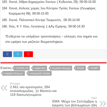
Χανιά, Αίθριο Δημαρχείου Χανίων ( Κυδωνίας 29), 09:00-16:00
Χανιά, Αύλειος χώρος 1ου Κέντρου Υγείας Χανίων (Λεωφόρος
Καραμανλή 99), 09:00-15:00
Χανιά, Πολιτιστικό Κέντρο Ταυρωνίτη , 09:30-14:00
Χίος, Κ.Υ Χίου, Λετσαίνης 1 &Αγ.Ειρήνης, 09:00-14:30
*Ενδέχεται να υπάρξουν τροποποιήσεις – αλλαγές στα σημεία και
στο ωράριο των μαζικών δειγματοληψιών.
Ετικέτες
COVID-19
rapid test
δωρεάν έλεγχοι
ΕΟΔΥ
ΚΟΜΥ
σημεία ελέγχων
υπουργείο Υγείας
Previous
2.661 νέα κρούσματα, 284
επαναλοιμώξεις, 11 θάνατοι και
118 διασωληνωμένοι
Next
EMA: Μέχρι τον Σεπτέμβριο η
έγκριση των βελτιωμένων ήδη