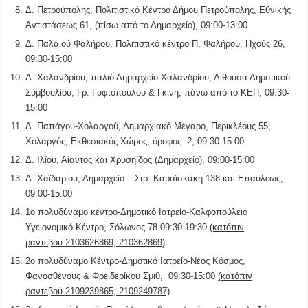
Δ. Πετρούπολης, Πολιτιστικό Κέντρο Δήμου Πετρούπολης, Εθνικής
Αντιστάσεως 61, (πίσω από το Δημαρχείο), 09:00-13:00
Δ. Παλαιού Φαλήρου, Πολιτιστικό κέντρο Π. Φαλήρου, Ηχούς 26,
09:30-15:00
Δ. Χαλανδρίου, παλιό Δημαρχείο Χαλανδρίου, Αίθουσα Δημοτικού
Συμβουλίου, Γρ. Γυφτοπούλου & Γκίνη, πάνω από το ΚΕΠ, 09:30-
15:00
Δ. Παπάγου-Χολαργού, Δημαρχιακό Μέγαρο, Περικλέους 55,
Χολαργός, Εκθεσιακός Χώρος, όροφος -2, 09:30-15:00
Δ. Ιλίου, Αίαντος και Χρυσηίδος (Δημαρχείο), 09:00-15:00
Δ. Χαϊδαρίου, Δημαρχείο – Στρ. Καραϊσκάκη 138 και Επαύλεως,
09:00-15:00
1ο πολυδύναμο κέντρο-Δημοτικό Ιατρείο-Καλφοπούλειο
Υγειονομικό Κέντρο, Σόλωνος 78 09:30-19:30
(κατόπιν
ραντεβού-2103626869, 210362869)
2ο πολυδύναμο Κέντρο-Δημοτικό Ιατρείο-Νέος Κόσμος,
Φανοσθένους & Φρειδερίκου Σμιθ, 09:30-15:00
(κατόπιν
ραντεβού-2109239865, 2109249787)