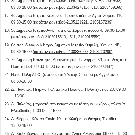
3ο Δημοτικό Ιατρείο-Πετράλωνα, θεσσαλονίκης & Ηρακλειδών,
09:30-15:00
(κατόπιν ραντεβού-2103427515, -513, 2103469165)
4ο Δημοτικό Ιατρείο-Κολωνός, Προποντίδος & Αγίας Σοφίας 110,
09:30-15:00
(κατόπιν ραντεβού-2105121921, 2105157239)
5ο Δημοτικό Ιατρείο-Άνω Πατήσια, Σαρανταπόρου 4, 09:30-15:00
(κατόπιν ραντεβού-2102015510, -511, 2102015559)
6ο πολυδύναμο Κέντρο- Δημοτικό Ιατρείο-Κυψέλη, Χανίων 4Β,
09:30-15:00
(κατόπιν ραντεβού-2108836200, 2108220209)
7η Δημοτική Κοινότητα, Αμπελόκηποι, Πανόρμου 59, (είσοδος από
Βραστόβου), 09:30-15:00
(κατόπιν ραντεβού, 2106993487)
Νότια Πύλη ΔΕΘ, (είσοδος από Λεωφ. Στρατού με Αγγελάκη),
08:30-20:30
Δ. Πυλαίας, Πέτρινο Πολιτιστικό Πυλαίας, Πολυτεχνείου 20, 09:00
– 15:00
Δ. Πυλαίας, μπροστά στο κοινοτικό κατάστημα Φιλύρου, πλατεία
Ελευθερίας 1, 09:00 – 15:00
Δ. Θέρμης, Κέντρο Covid 19, 1ο Χιλιόμετρο Θέρμης-Τριαδίου,
13:00-19:00
Δ. Χαλκηδόνας, κτίριο κοινότητας, Άγιος Αθανάσιος,09:00 – 15:00