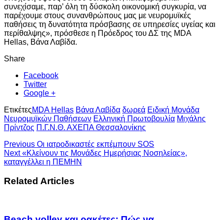
συνεχίσαμε, παρ’ όλη τη δύσκολη οικονομική συγκυρία, να
παρέχουμε στους συνανθρώπους μας με νευρομυϊκές
παθήσεις τη δυνατότητα πρόσβασης σε υπηρεσίες υγείας και
περίθαλψης», πρόσθεσε η Πρόεδρος του ΔΣ της MDA
Hellas, Βάνα Λαβίδα.
Share
Facebook
Twitter
Google +
Ετικέτες
MDA Hellas
Βάνα Λαβίδα
δωρεά
Ειδική Μονάδα
Νευρομυϊκών Παθήσεων
Ελληνική Πρωτοβουλία
Μιχάλης
Πρίντζος
Π.Γ.Ν.Θ. ΑΧΕΠΑ Θεσσαλονίκης
Previous
Οι ιατροδικαστές εκπέμπουν SOS
Next
«Κλείνουν τις Μονάδες Ημερήσιας Νοσηλείας»,
καταγγέλλει η ΠΕΜΗΝ
Related Articles
Beach volley και ρακέτες: Πώς να