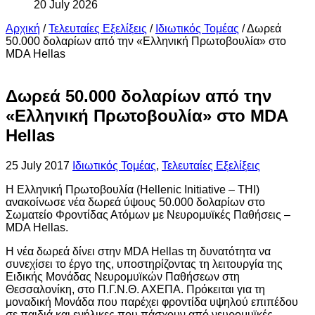
20 July 2026
Αρχική
/
Τελευταίες Εξελίξεις
/
Ιδιωτικός Τομέας
/
Δωρεά
50.000 δολαρίων από την «Ελληνική Πρωτοβουλία» στο
MDA Hellas
Δωρεά 50.000 δολαρίων από την
«Ελληνική Πρωτοβουλία» στο MDA
Hellas
25 July 2017
Ιδιωτικός Τομέας
,
Τελευταίες Εξελίξεις
Η Ελληνική Πρωτοβουλία (Hellenic Initiative – TΗΙ)
ανακοίνωσε νέα δωρεά ύψους 50.000 δολαρίων στο
Σωματείο Φροντίδας Ατόμων με Νευρομυϊκές Παθήσεις –
MDA Hellas.
Η νέα δωρεά δίνει στην MDA Hellas τη δυνατότητα να
συνεχίσει το έργο της, υποστηρίζοντας τη λειτουργία της
Ειδικής Μονάδας Νευρομυϊκών Παθήσεων στη
Θεσσαλονίκη, στο Π.Γ.Ν.Θ. ΑΧΕΠΑ. Πρόκειται για τη
μοναδική Μονάδα που παρέχει φροντίδα υψηλού επιπέδου
σε παιδιά και ενήλικες που πάσχουν από νευρομυϊκές