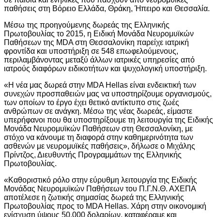
παθήσεις στη Βόρειο Ελλάδα, Θράκη, Ήπειρο και Θεσσαλία.
Μέσω της προηγούμενης δωρεάς της Ελληνικής
Πρωτοβουλίας το 2015, η Ειδική Μονάδα Νευρομυϊκών
Παθήσεων της MDA στη Θεσσαλονίκη παρείχε ιατρική
φροντίδα και υποστήριξη σε 548 επωφελούμενους,
περιλαμβάνοντας μεταξύ άλλων ιατρικές υπηρεσίες από
ιατρούς διαφόρων ειδικοτήτων και ψυχολογική υποστήριξη.
«Η νέα μας δωρεά στην MDA Hellas είναι ενδεικτική των
συνεχών προσπαθειών μας να υποστηρίζουμε οργανισμούς,
των οποίων το έργο έχει θετικό αντίκτυπο στις ζωές
ανθρώπων σε ανάγκη. Μέσω της νέας δωρεάς, είμαστε
υπερήφανοι που θα υποστηρίξουμε τη λειτουργία της Ειδικής
Μονάδα Νευρομυϊκών Παθήσεων στη Θεσσαλονίκη, με
στόχο να κάνουμε τη διαφορά στην καθημερινότητα των
ασθενών με νευρομυϊκές παθήσεις», δήλωσε ο Μιχάλης
Πρίντζος, Διευθυντής Προγραμμάτων της Ελληνικής
Πρωτοβουλίας.
«Καθοριστικό ρόλο στην εύρυθμη λειτουργία της Ειδικής
Μονάδας Νευρομυϊκών Παθήσεων του Π.Γ.Ν.Θ. ΑΧΕΠΑ
αποτέλεσε η ζωτικής σημασίας δωρεά της Ελληνικής
Πρωτοβουλίας προς το MDA Hellas. Χάρη στην οικονομική
ενίσχυση ύψους 50.000 δολαρίων, καταφέραμε και