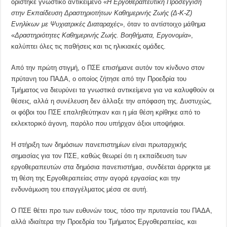
ορίστηκε γνωστικό αντικείμενο «
Η Εργοθεραπευτική Προσέγγιση
στην Εκπαίδευση Δραστηριοτήτων Καθημερινής Ζωής (Δ-Κ-Ζ)
Ενηλίκων με Ψυχιατρικές Διαταραχές
», όταν το αντίστοιχο μάθημα
«
Δραστηριότητες Καθημερινής Ζωής. Βοηθήματα, Εργονομία
»,
καλύπτει όλες τις παθήσεις και τις ηλικιακές ομάδες.
Από την πρώτη στιγμή, ο ΠΣΕ επισήμανε αυτόν τον κίνδυνο στον
πρύτανη του ΠΑΔΑ, ο οποίος ζήτησε από την Προεδρία του
Τμήματος να διευρύνει τα γνωστικά αντικείμενα για να καλυφθούν οι
θέσεις, αλλά η συνέλευση δεν άλλαξε την απόφαση της. Δυστυχώς,
οι φόβοι του ΠΣΕ επαληθεύτηκαν και η μία θέση κρίθηκε από το
εκλεκτορικό άγονη, παρόλο που υπήρχαν άξιοι υποψήφιοι.
Η στήριξη των δημόσιων πανεπιστημίων είναι πρωταρχικής
σημασίας για τον ΠΣΕ, καθώς θεωρεί ότι η εκπαίδευση των
εργοθεραπευτών στα δημόσια πανεπιστήμια, συνδέεται άρρηκτα με
τη θέση της Εργοθεραπείας στην αγορά εργασίας και την
ενδυνάμωση του επαγγέλματος μέσα σε αυτή.
Ο ΠΣΕ θέτει προ των ευθυνών τους, τόσο την πρυτανεία του ΠΑΔΑ,
αλλά ιδιαίτερα την Προεδρία του Τμήματος Εργοθεραπείας, και