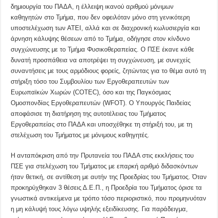
δημιουργία του ΠΑΔΑ, η έλλειψη ικανού αριθμού μόνιμων
καθηγητών στο Τμήμα, που δεν οφειλόταν μόνο στη γενικότερη
υποστελέχωση των ΑΤΕΙ, αλλά και σε διαχρονική κωλυσιεργία και
άρνηση κάλυψης θέσεων από το Τμήμα, οδήγησε στον κίνδυνο
συγχώνευσης με το Τμήμα Φυσικοθεραπείας. Ο ΠΣΕ έκανε κάθε
δυνατή προσπάθεια να αποτρέψει τη συγχώνευση, με συνεχείς
συναντήσεις με τους αρμόδιους φορείς, ζητώντας για το θέμα αυτό τη
στήριξη τόσο του Συμβουλίου των Εργοθεραπευτών των
Ευρωπαϊκών Χωρών (COTEC), όσο και της Παγκόσμιας
Ομοσπονδίας Εργοθεραπευτών (WFOT). Ο Υπουργός Παιδείας
αποφάσισε τη διατήρηση της αυτοτέλειας του Τμήματος
Εργοθεραπείας στο ΠΑΔΑ και υποσχέθηκε τη στήριξή του, με τη
στελέχωση του Τμήματος με μόνιμους καθηγητές.
Η ανταπόκριση από την Πρυτανεία του ΠΑΔΑ στις εκκλήσεις του
ΠΣΕ για στελέχωση του Τμήματος με επαρκή αριθμό διδασκόντων
ήταν θετική, σε αντίθεση με αυτήν της Προεδρίας του Τμήματος. Όταν
προκηρύχθηκαν 3 θέσεις Δ.Ε.Π., η Προεδρία του Τμήματος όρισε τα
γνωστικά αντικείμενα με τρόπο τόσο περιοριστικό, που προμηνυόταν
η μη κάλυψή τους λόγω υψηλής εξειδίκευσης. Για παράδειγμα,