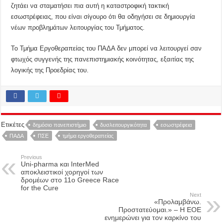
ζητάει να σταματήσει πια αυτή η καταστροφική τακτική
εσωστρέφειας, που είναι σίγουρο ότι θα οδηγήσει σε δημιουργία
νέων προβλημάτων λειτουργίας του Τμήματος.
Το Τμήμα Εργοθεραπείας του ΠΑΔΑ δεν μπορεί να λειτουργεί σαν
φτωχός συγγενής της πανεπιστημιακής κοινότητας, εξαιτίας της
λογικής της Προεδρίας του.
Ετικέτες
δημόσιο πανεπιστήμιο
δυσλειτουργικότητα
εσωστρέφεια
ΠΑΔΑ
ΠΣΕ
τμήμα εργοθεραπείας
Previous
Uni-pharma και InterMed
αποκλειστικοί χορηγοί των
δρομέων στο 11ο Greece Race
for the Cure
Next
«Προλαμβάνω.
Προστατεύομαι.» – Η ΕΟΕ
ενημερώνει για τον καρκίνο του