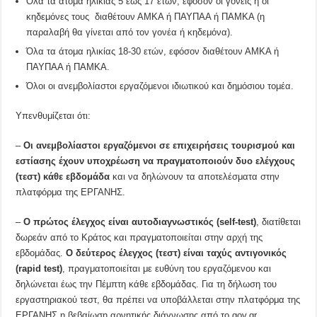
Όλα τα άτομα ηλικίας 5 έως 17 ετών, εφόσον οι γονείς ή οι
κηδεμόνες τους διαθέτουν ΑΜΚΑ ή ΠΑΥΠΑΑ ή ΠΑΜΚΑ (η
παραλαβή θα γίνεται από τον γονέα ή κηδεμόνα).
Όλα τα άτομα ηλικίας 18-30 ετών, εφόσον διαθέτουν ΑΜΚΑ ή
ΠΑΥΠΑΑ ή ΠΑΜΚΑ.
Όλοι οι ανεμβολίαστοι εργαζόμενοι ιδιωτικού και δημόσιου τομέα.
Υπενθυμίζεται ότι:
–
Οι ανεμβολίαστοι εργαζόμενοι σε επιχειρήσεις τουρισμού και
εστίασης έχουν υποχρέωση να πραγματοποιούν δυο ελέγχους
(τεστ) κάθε εβδομάδα
και να δηλώνουν τα αποτελέσματα στην
πλατφόρμα της ΕΡΓΑΝΗΣ.
–
Ο πρώτος έλεγχος είναι αυτοδιαγνωστικός (self-test)
, διατίθεται
δωρεάν από το Κράτος και πραγματοποιείται στην αρχή της
εβδομάδας.
Ο δεύτερος έλεγχος (τεστ) είναι ταχύς αντιγονικός
(rapid test)
, πραγματοποιείται με ευθύνη του εργαζόμενου και
δηλώνεται έως την Πέμπτη κάθε εβδομάδας. Για τη δήλωση του
εργαστηριακού τεστ, θα πρέπει να υποβάλλεται στην πλατφόρμα της
ΕΡΓΑΝΗΣ η βεβαίωση αρνητικής διάγνωσης από το gov.gr.