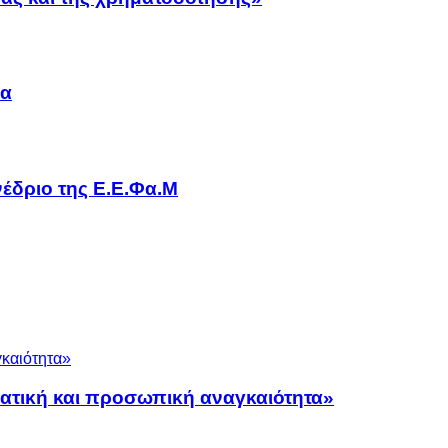
να
έδριο της Ε.Ε.Φα.Μ
ματική και προσωπική αναγκαιότητα»