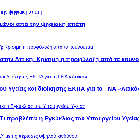
μένοι από την ψηφιακή απάτη
 στην Αττική: Κρίσιμη η προφύλαξη από τα κουν
ου Υγείας και διοίκησης ΕΚΠΑ για το ΓΝΑ «Λαϊκό
 Τι προβλέπει η Εγκύκλιος του Υπουργείου Υγεία