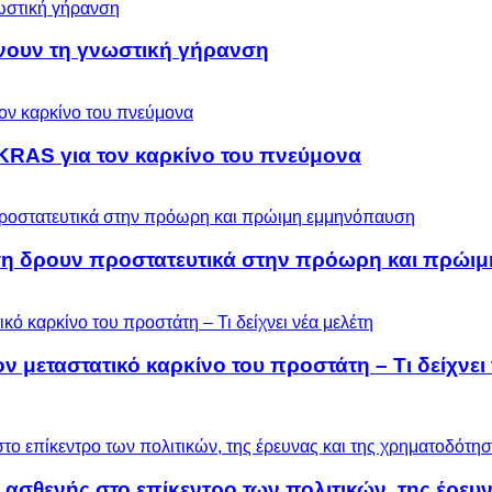
ύνουν τη γνωστική γήρανση
KRAS για τον καρκίνο του πνεύμονα
ση δρουν προστατευτικά στην πρόωρη και πρώι
μεταστατικό καρκίνο του προστάτη – Τι δείχνει 
 ασθενής στο επίκεντρο των πολιτικών, της έρευ