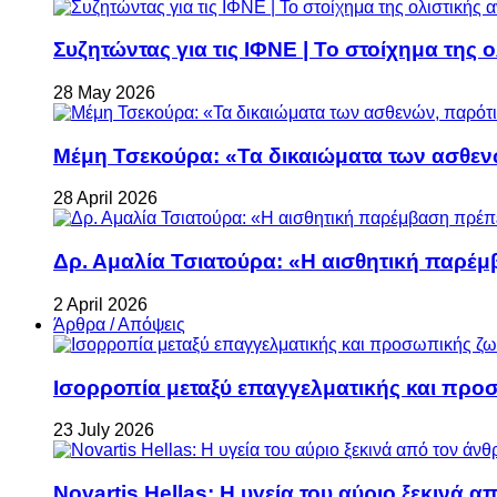
Συζητώντας για τις ΙΦΝΕ | Το στοίχημα της 
28 May 2026
Μέμη Τσεκούρα: «Τα δικαιώματα των ασθεν
28 April 2026
Δρ. Αμαλία Τσιατούρα: «Η αισθητική παρέμ
2 April 2026
Άρθρα / Απόψεις
Ισορροπία μεταξύ επαγγελματικής και προ
23 July 2026
Novartis Hellas: Η υγεία του αύριο ξεκινά