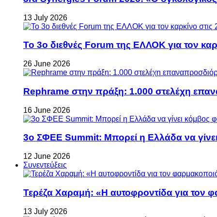
13 July 2026
Το 3ο διεθνές Forum της ΕΛΛΟΚ για τον καρκ
26 June 2026
Rephrame στην πράξη: 1.000 στελέχη επανα
16 June 2026
3ο ΣΦΕΕ Summit: Μπορεί η Ελλάδα να γίνει
12 June 2026
Συνεντεύξεις
Τερέζα Χαραμή: «Η αυτοφροντίδα για τον φ
13 July 2026