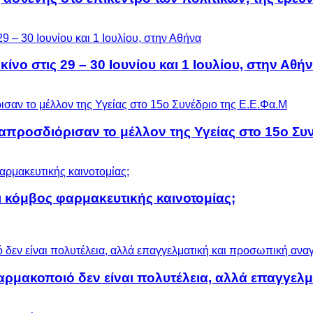
ίνο στις 29 – 30 Ιουνίου και 1 Ιουλίου, στην Αθή
προσδιόρισαν το μέλλον της Υγείας στο 15ο Συν
 κόμβος φαρμακευτικής καινοτομίας;
αρμακοποιό δεν είναι πολυτέλεια, αλλά επαγγελ