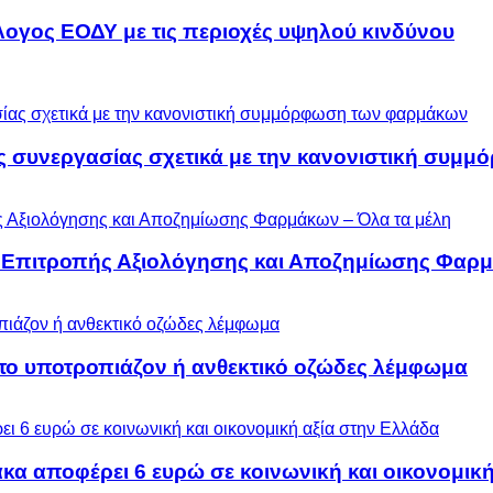
λογος ΕΟΔΥ με τις περιοχές υψηλού κινδύνου
ς συνεργασίας σχετικά με την κανονιστική συ
ς Επιτροπής Αξιολόγησης και Αποζημίωσης Φαρμ
 το υποτροπιάζον ή ανθεκτικό οζώδες λέμφωμα
α αποφέρει 6 ευρώ σε κοινωνική και οικονομική