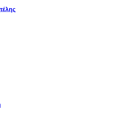
τέλης
η