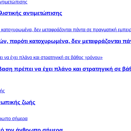
ολιστικής αντιμετώπισης
ών, παρότι κατοχυρωμένα, δεν μεταφράζονται πά
βαση πρέπει να έχει πλάνο και στρατηγική σε β
σωπικής ζωής
 από τον άνθρωπο σήμερα