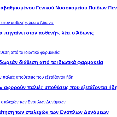
αναβαθμισμένου Γενικού Νοσοκομείου Παίδων Πεν
α πηγαίνει στον ασθενή», λέει ο Άδωνις
ωρεάν διάθεση από τα ιδιωτικά φαρμακεία
» αφορούν παλιές υποθέσεις που εξετάζονται ήδ
ρέτηση των στελεχών των Ενόπλων Δυνάμεων