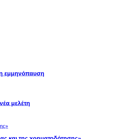
μη εμμηνόπαυση
νέα μελέτη
νας και της χρηματοδότησης»