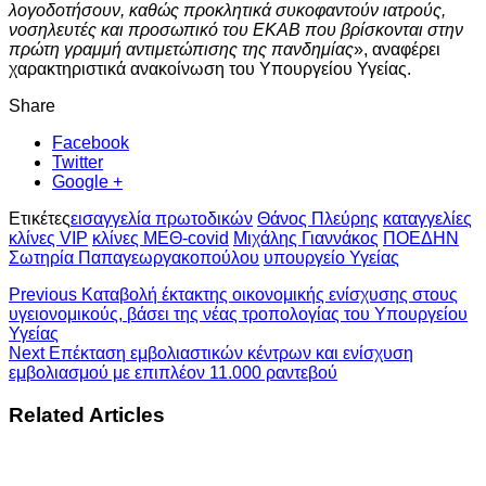
λογοδοτήσουν, καθώς προκλητικά συκοφαντούν ιατρούς,
νοσηλευτές και προσωπικό του ΕΚΑΒ που βρίσκονται στην
πρώτη γραμμή αντιμετώπισης της πανδημίας
», αναφέρει
χαρακτηριστικά ανακοίνωση του Υπουργείου Υγείας.
Share
Facebook
Twitter
Google +
Ετικέτες
εισαγγελία πρωτοδικών
Θάνος Πλεύρης
καταγγελίες
κλίνες VIP
κλίνες ΜΕΘ-covid
Μιχάλης Γιαννάκος
ΠΟΕΔΗΝ
Σωτηρία Παπαγεωργακοπούλου
υπουργείο Υγείας
Previous
Καταβολή έκτακτης οικονομικής ενίσχυσης στους
υγειονομικούς, βάσει της νέας τροπολογίας του Υπουργείου
Υγείας
Next
Επέκταση εμβολιαστικών κέντρων και ενίσχυση
εμβολιασμού με επιπλέον 11.000 ραντεβού
Related Articles