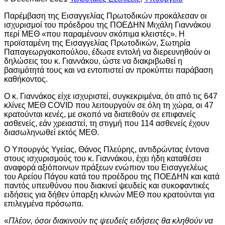
Παρέμβαση της Εισαγγελίας Πρωτοδικών προκάλεσαν οι
ισχυρισμοί του πρόεδρου της ΠΟΕΔΗΝ Μιχάλη Γιαννάκου
περί ΜΕΘ «που παραμένουν σκόπιμα κλειστές». Η
προϊσταμένη της Εισαγγελίας Πρωτοδικών, Σωτηρία
Παπαγεωργακοπούλου, έδωσε εντολή να διερευνηθούν οι
δηλώσεις του κ. Γιαννάκου, ώστε να διακριβωθεί η
βασιμότητά τους και να εντοπιστεί αν προκύπτει παράβαση
καθήκοντος.
Ο κ. Γιαννάκος είχε ισχυριστεί, συγκεκριμένα, ότι από τις 647
κλίνες ΜΕΘ COVID που λειτουργούν σε όλη τη χώρα, οι 47
κρατούνται κενές, με σκοπό να διατεθούν σε επιφανείς
ασθενείς, εάν χρειαστεί, τη στιγμή που 114 ασθενείς έχουν
διασωληνωθεί εκτός ΜΕΘ.
Ο Υπουργός Υγείας, Θάνος Πλεύρης, αντιδρώντας έντονα
στους ισχυρισμούς του κ. Γιαννάκου, έχει ήδη καταθέσει
αναφορά αξιόποινων πράξεων ενώπιον του Εισαγγελέως
του Αρείου Πάγου κατά του προέδρου της ΠΟΕΔΗΝ και κατά
παντός υπευθύνου που διακινεί ψευδείς και συκοφαντικές
ειδήσεις για δήθεν ύπαρξη κλινών ΜΕΘ που κρατούνται για
επιλεγμένα πρόσωπα.
«
Πλέον, όσοι διακινούν τις ψευδείς ειδήσεις θα κληθούν να