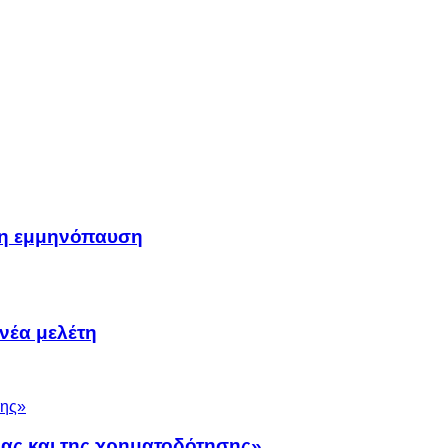
μη εμμηνόπαυση
νέα μελέτη
νας και της χρηματοδότησης»