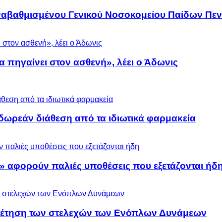
αναβαθμισμένου Γενικού Νοσοκομείου Παίδων Πεν
α πηγαίνει στον ασθενή», λέει ο Άδωνις
ωρεάν διάθεση από τα ιδιωτικά φαρμακεία
» αφορούν παλιές υποθέσεις που εξετάζονται ήδ
ρέτηση των στελεχών των Ενόπλων Δυνάμεων