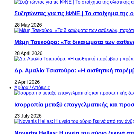
Συζητώντας για τις ΙΦΝΕ | Το στοίχημα της 
28 May 2026
Μέμη Τσεκούρα: «Τα δικαιώματα των ασθεν
28 April 2026
Δρ. Αμαλία Τσιατούρα: «Η αισθητική παρέμ
2 April 2026
Άρθρα / Απόψεις
Ισορροπία μεταξύ επαγγελματικής και προ
23 July 2026
Novartis Hellas: Η υγεία του αύριο ξεκινά