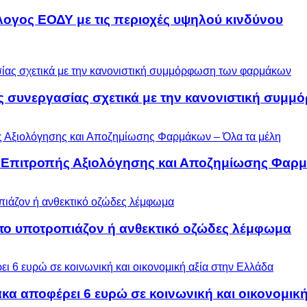
λογος ΕΟΔΥ με τις περιοχές υψηλού κινδύνου
ς συνεργασίας σχετικά με την κανονιστική συ
ς Επιτροπής Αξιολόγησης και Αποζημίωσης Φαρμ
 το υποτροπιάζον ή ανθεκτικό οζώδες λέμφωμα
α αποφέρει 6 ευρώ σε κοινωνική και οικονομική