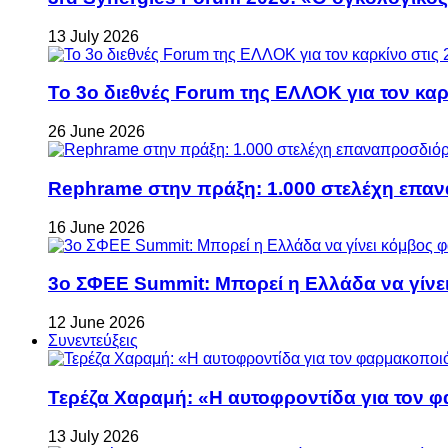
13 July 2026
Το 3ο διεθνές Forum της ΕΛΛΟΚ για τον καρκ
26 June 2026
Rephrame στην πράξη: 1.000 στελέχη επανα
16 June 2026
3ο ΣΦΕΕ Summit: Μπορεί η Ελλάδα να γίνει
12 June 2026
Συνεντεύξεις
Τερέζα Χαραμή: «Η αυτοφροντίδα για τον φ
13 July 2026