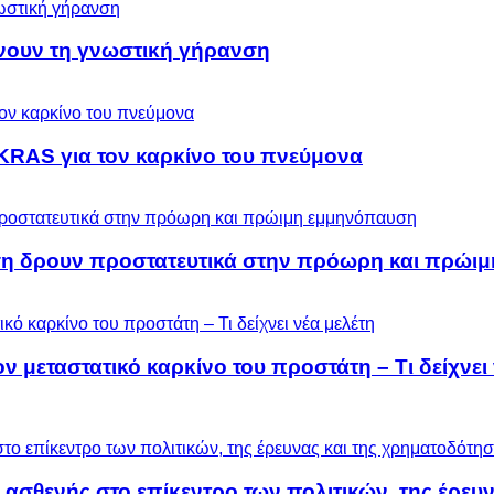
ύνουν τη γνωστική γήρανση
KRAS για τον καρκίνο του πνεύμονα
ση δρουν προστατευτικά στην πρόωρη και πρώι
μεταστατικό καρκίνο του προστάτη – Τι δείχνει 
 ασθενής στο επίκεντρο των πολιτικών, της έρευ