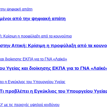
μένοι από την ψηφιακή απάτη
 στην Αττική: Κρίσιμη η προφύλαξη από τα κουν
ου Υγείας και διοίκησης ΕΚΠΑ για το ΓΝΑ «Λαϊκό
 Τι προβλέπει η Εγκύκλιος του Υπουργείου Υγεία