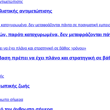
ολιστικής αντιμετώπισης
ών, παρότι κατοχυρωμένα, δεν μεταφράζονται πά
βαση πρέπει να έχει πλάνο και στρατηγική σε β
σωπικής ζωής
 από τον άνθρωπο σήμερα