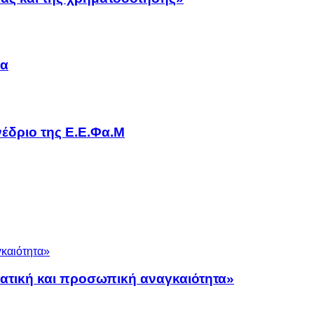
να
έδριο της Ε.Ε.Φα.Μ
ματική και προσωπική αναγκαιότητα»