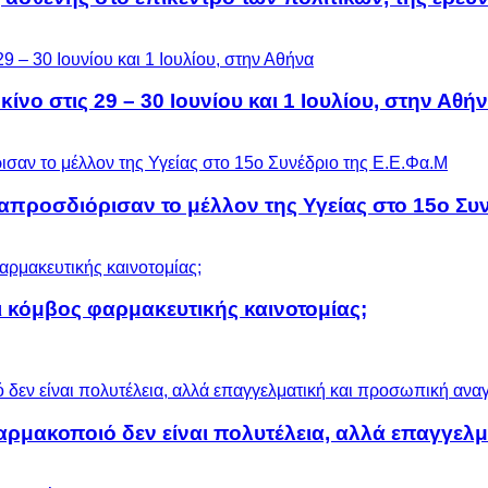
ίνο στις 29 – 30 Ιουνίου και 1 Ιουλίου, στην Αθή
προσδιόρισαν το μέλλον της Υγείας στο 15ο Συν
 κόμβος φαρμακευτικής καινοτομίας;
αρμακοποιό δεν είναι πολυτέλεια, αλλά επαγγελ