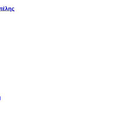
τέλης
η