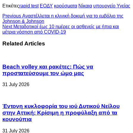
Ετικέτες
rapid test
ΕΟΔΥ
κρούσματα
Νίκαια
υπουργείο Υγείας
Previous
Αναστέλλεται η κλινική δοκιμή για το εμβόλιο της
Johnson & Johnson
Next
Mεταδοτικοί έως 10 ημέρες οι ασθενείς με ήπια και
μέτρια νόσηση από COVID-19
Related Articles
Beach volley και ρακέτες: Πώς να
προστατεύσουμε τον ώμο μας
31 July 2026
Έντονη κυκλοφορία του ιού Δυτικού Νείλου
στην Αττική: Κρίσιμη η προφύλαξη από τα
κουνούπια
31 July 2026