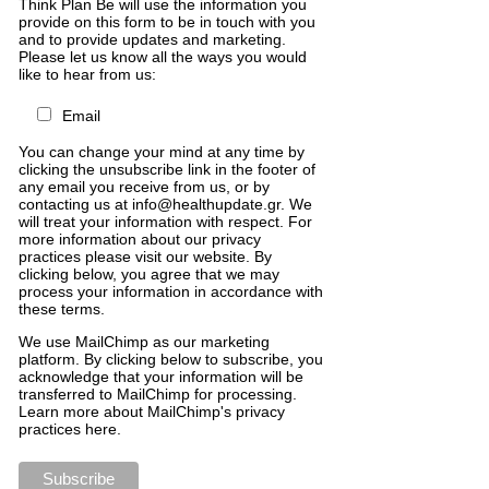
Think Plan Be will use the information you
provide on this form to be in touch with you
and to provide updates and marketing.
Please let us know all the ways you would
like to hear from us:
Email
You can change your mind at any time by
clicking the unsubscribe link in the footer of
any email you receive from us, or by
contacting us at info@healthupdate.gr. We
will treat your information with respect. For
more information about our privacy
practices please visit our website. By
clicking below, you agree that we may
process your information in accordance with
these terms.
We
use
MailChimp
as
our
marketing
platform
.
By
clicking
below
to
subscribe
,
you
acknowledge
that
your
information
will
be
transferred
to
MailChimp
for
processing
.
Learn
more
about
MailChimp
'
s
privacy
practices
here
.