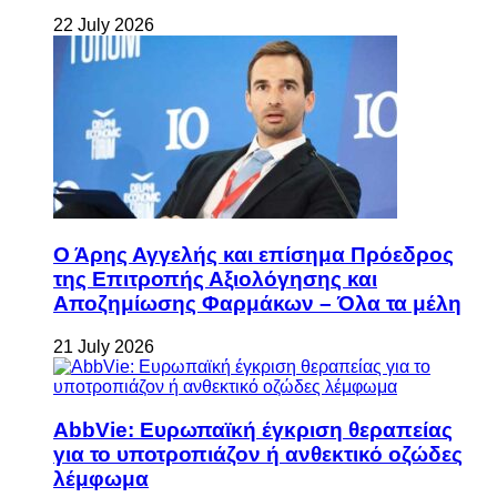
22 July 2026
Ο Άρης Αγγελής και επίσημα Πρόεδρος
της Επιτροπής Αξιολόγησης και
Αποζημίωσης Φαρμάκων – Όλα τα μέλη
21 July 2026
AbbVie: Ευρωπαϊκή έγκριση θεραπείας
για το υποτροπιάζον ή ανθεκτικό οζώδες
λέμφωμα