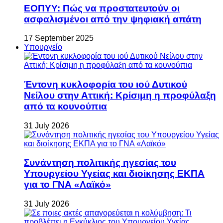
ΕΟΠΥΥ: Πώς να προστατευτούν οι
ασφαλισμένοι από την ψηφιακή απάτη
17 September 2025
Υπουργείο
Έντονη κυκλοφορία του ιού Δυτικού
Νείλου στην Αττική: Κρίσιμη η προφύλαξη
από τα κουνούπια
31 July 2026
Συνάντηση πολιτικής ηγεσίας του
Υπουργείου Υγείας και διοίκησης ΕΚΠΑ
για το ΓΝΑ «Λαϊκό»
31 July 2026