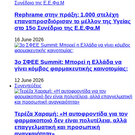
Rephrame στην πράξη: 1.000 στελέχη
επαναπροσδιόρισαν το μέλλον της Υγείας
στο 15ο Συνέδριο της Ε.Ε.Φα.Μ
16 June 2026
3ο ΣΦΕΕ Summit: Μπορεί η Ελλάδα να
γίνει κόμβος φαρμακευτικής καινοτομίας;
12 June 2026
Συνεντεύξεις
Τερέζα Χαραμή: «Η αυτοφροντίδα για τον
φαρμακοποιό δεν είναι πολυτέλεια, αλλά
επαγγελματική και προσωπική
αναγκαιότητα»