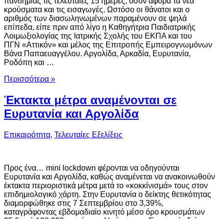
πανδημίας τις τελευταίες 15 ημέρες, όσον αφορά τα νέα
κρούσματα και τις εισαγωγές. Ωστόσο οι θάνατοι και ο
αριθμός των διασωληνωμένων παραμένουν σε ψηλά
επίπεδα, είπε πριν από λίγο η Καθηγήτρια Παιδιατρικής
Λοιμωξιολογίας της Ιατρικής Σχολής του ΕΚΠΑ και του
ΠΓΝ «Αττικόν» και μέλος της Επιτροπής Εμπειρογνωμόνων
Βάνα Παπαευαγγέλου. Αργολίδα, Αρκαδία, Ευρυτανία,
Ροδόπη και …
Περισσότερα »
Έκτακτα μέτρα αναμένονται σε
Ευρυτανία και Αργολίδα
Επικαιρότητα
,
Τελευταίες Εξελίξεις
Προς ένα… mini lockdown φέρονται να οδηγούνται
Ευρυτανία και Αργολίδα, καθώς αναμένεται να ανακοινωθούν
έκτακτα περιοριστικά μέτρα μετά το «κοκκίνισμά» τους στον
επιδημιολογικό χάρτη. Στην Ευρυτανία ο δείκτης θετικότητας
διαμορφώθηκε στις 7 Σεπτεμβρίου στο 3,39%,
καταγράφοντας εβδομαδιαίο κινητό μέσο όρο κρουσμάτων