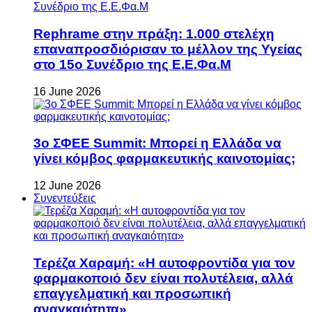
Rephrame στην πράξη: 1.000 στελέχη
επαναπροσδιόρισαν το μέλλον της Υγείας
στο 15ο Συνέδριο της Ε.Ε.Φα.Μ
16 June 2026
3ο ΣΦΕΕ Summit: Μπορεί η Ελλάδα να
γίνει κόμβος φαρμακευτικής καινοτομίας;
12 June 2026
Συνεντεύξεις
Τερέζα Χαραμή: «Η αυτοφροντίδα για τον
φαρμακοποιό δεν είναι πολυτέλεια, αλλά
επαγγελματική και προσωπική
αναγκαιότητα»